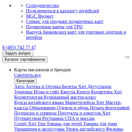
Сотрудничество
Подключиться к каталогу mygiftcard
MGC Виджет
Сервис для продажи подарочных карт
Подарочные карты для ТРЦ
Выпуск банковских карт для торговых центров и
ритейла
8 (495) 742 77 47
Задать вопрос
Каталог сертификатов
Карты магазинов и брендов
Смотреть все
Категория
Авто
Аптека и Оптика
Билеты
Хит
Дегустации
Здоровье
Игры и софт
Квесты
Книги
Косметика
Хит
Косметология
Кулинарный мастер-класс
Курсы китайского языка
Маркетплейсы
Хит
Мастер-
классы
Образование
Одежда и обувь
Печать фотографий
Подписки и сервисы
Продукты и алкоголь
Хит
Путешествия
Рестораны
СПА и массаж
Спорт
Хит
Тир
Товары для детей
Товары для дома
Украшения и аксессуары
Уроки английского
Фильмы,