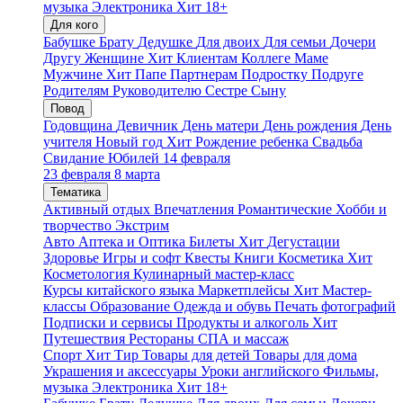
музыка
Электроника
Хит
18+
Для кого
Бабушке
Брату
Дедушке
Для двоих
Для семьи
Дочери
Другу
Женщине
Хит
Клиентам
Коллеге
Маме
Мужчине
Хит
Папе
Партнерам
Подростку
Подруге
Родителям
Руководителю
Сестре
Сыну
Повод
Годовщина
Девичник
День матери
День рождения
День
учителя
Новый год
Хит
Рождение ребенка
Свадьба
Свидание
Юбилей
14 февраля
23 февраля
8 марта
Тематика
Активный отдых
Впечатления
Романтические
Хобби и
творчество
Экстрим
Авто
Аптека и Оптика
Билеты
Хит
Дегустации
Здоровье
Игры и софт
Квесты
Книги
Косметика
Хит
Косметология
Кулинарный мастер-класс
Курсы китайского языка
Маркетплейсы
Хит
Мастер-
классы
Образование
Одежда и обувь
Печать фотографий
Подписки и сервисы
Продукты и алкоголь
Хит
Путешествия
Рестораны
СПА и массаж
Спорт
Хит
Тир
Товары для детей
Товары для дома
Украшения и аксессуары
Уроки английского
Фильмы,
музыка
Электроника
Хит
18+