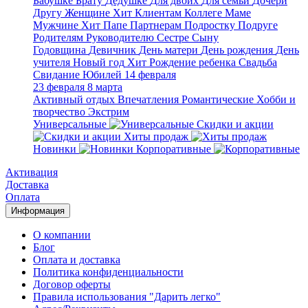
Бабушке
Брату
Дедушке
Для двоих
Для семьи
Дочери
Другу
Женщине
Хит
Клиентам
Коллеге
Маме
Мужчине
Хит
Папе
Партнерам
Подростку
Подруге
Родителям
Руководителю
Сестре
Сыну
Годовщина
Девичник
День матери
День рождения
День
учителя
Новый год
Хит
Рождение ребенка
Свадьба
Свидание
Юбилей
14 февраля
23 февраля
8 марта
Активный отдых
Впечатления
Романтические
Хобби и
творчество
Экстрим
Универсальные
Скидки и акции
Хиты продаж
Новинки
Корпоративные
Активация
Доставка
Оплата
Информация
О компании
Блог
Оплата и доставка
Политика конфиденциальности
Договор оферты
Правила использования "Дарить легко"