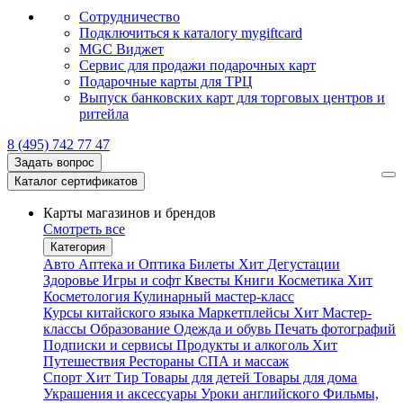
Сотрудничество
Подключиться к каталогу mygiftcard
MGC Виджет
Сервис для продажи подарочных карт
Подарочные карты для ТРЦ
Выпуск банковских карт для торговых центров и
ритейла
8 (495) 742 77 47
Задать вопрос
Каталог сертификатов
Карты магазинов и брендов
Смотреть все
Категория
Авто
Аптека и Оптика
Билеты
Хит
Дегустации
Здоровье
Игры и софт
Квесты
Книги
Косметика
Хит
Косметология
Кулинарный мастер-класс
Курсы китайского языка
Маркетплейсы
Хит
Мастер-
классы
Образование
Одежда и обувь
Печать фотографий
Подписки и сервисы
Продукты и алкоголь
Хит
Путешествия
Рестораны
СПА и массаж
Спорт
Хит
Тир
Товары для детей
Товары для дома
Украшения и аксессуары
Уроки английского
Фильмы,