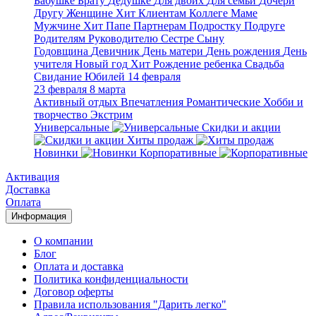
Бабушке
Брату
Дедушке
Для двоих
Для семьи
Дочери
Другу
Женщине
Хит
Клиентам
Коллеге
Маме
Мужчине
Хит
Папе
Партнерам
Подростку
Подруге
Родителям
Руководителю
Сестре
Сыну
Годовщина
Девичник
День матери
День рождения
День
учителя
Новый год
Хит
Рождение ребенка
Свадьба
Свидание
Юбилей
14 февраля
23 февраля
8 марта
Активный отдых
Впечатления
Романтические
Хобби и
творчество
Экстрим
Универсальные
Скидки и акции
Хиты продаж
Новинки
Корпоративные
Активация
Доставка
Оплата
Информация
О компании
Блог
Оплата и доставка
Политика конфиденциальности
Договор оферты
Правила использования "Дарить легко"