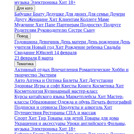
музыка
Электроника
Хит
18+
Для кого
Бабушке
Брату
Дедушке
Для двоих
Для семьи
Дочери
Другу
Женщине
Хит
Клиентам
Коллеге
Маме
Мужчине
Хит
Папе
Партнерам
Подростку
Подруге
Родителям
Руководителю
Сестре
Сыну
Повод
Годовщина
Девичник
День матери
День рождения
День
учителя
Новый год
Хит
Рождение ребенка
Свадьба
Свидание
Юбилей
14 февраля
23 февраля
8 марта
Тематика
Активный отдых
Впечатления
Романтические
Хобби и
творчество
Экстрим
Авто
Аптека и Оптика
Билеты
Хит
Дегустации
Здоровье
Игры и софт
Квесты
Книги
Косметика
Хит
Косметология
Кулинарный мастер-класс
Курсы китайского языка
Маркетплейсы
Хит
Мастер-
классы
Образование
Одежда и обувь
Печать фотографий
Подписки и сервисы
Продукты и алкоголь
Хит
Путешествия
Рестораны
СПА и массаж
Спорт
Хит
Тир
Товары для детей
Товары для дома
Украшения и аксессуары
Уроки английского
Фильмы,
музыка
Электроника
Хит
18+