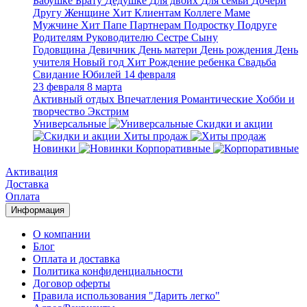
Бабушке
Брату
Дедушке
Для двоих
Для семьи
Дочери
Другу
Женщине
Хит
Клиентам
Коллеге
Маме
Мужчине
Хит
Папе
Партнерам
Подростку
Подруге
Родителям
Руководителю
Сестре
Сыну
Годовщина
Девичник
День матери
День рождения
День
учителя
Новый год
Хит
Рождение ребенка
Свадьба
Свидание
Юбилей
14 февраля
23 февраля
8 марта
Активный отдых
Впечатления
Романтические
Хобби и
творчество
Экстрим
Универсальные
Скидки и акции
Хиты продаж
Новинки
Корпоративные
Активация
Доставка
Оплата
Информация
О компании
Блог
Оплата и доставка
Политика конфиденциальности
Договор оферты
Правила использования "Дарить легко"