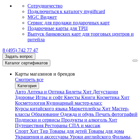
Сотрудничество
Подключиться к каталогу mygiftcard
MGC Виджет
Сервис для продажи подарочных карт
Подарочные карты для ТРЦ
Выпуск банковских карт для торговых центров и
ритейла
8 (495) 742 77 47
Задать вопрос
Каталог сертификатов
Карты магазинов и брендов
Смотреть все
Категория
Авто
Аптека и Оптика
Билеты
Хит
Дегустации
Здоровье
Игры и софт
Квесты
Книги
Косметика
Хит
Косметология
Кулинарный мастер-класс
Курсы китайского языка
Маркетплейсы
Хит
Мастер-
классы
Образование
Одежда и обувь
Печать фотографий
Подписки и сервисы
Продукты и алкоголь
Хит
Путешествия
Рестораны
СПА и массаж
Спорт
Хит
Тир
Товары для детей
Товары для дома
Украшения и аксессуары
Уроки английского
Фильмы,