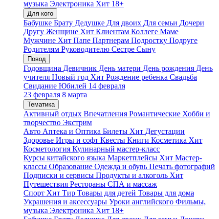
музыка
Электроника
Хит
18+
Для кого
Бабушке
Брату
Дедушке
Для двоих
Для семьи
Дочери
Другу
Женщине
Хит
Клиентам
Коллеге
Маме
Мужчине
Хит
Папе
Партнерам
Подростку
Подруге
Родителям
Руководителю
Сестре
Сыну
Повод
Годовщина
Девичник
День матери
День рождения
День
учителя
Новый год
Хит
Рождение ребенка
Свадьба
Свидание
Юбилей
14 февраля
23 февраля
8 марта
Тематика
Активный отдых
Впечатления
Романтические
Хобби и
творчество
Экстрим
Авто
Аптека и Оптика
Билеты
Хит
Дегустации
Здоровье
Игры и софт
Квесты
Книги
Косметика
Хит
Косметология
Кулинарный мастер-класс
Курсы китайского языка
Маркетплейсы
Хит
Мастер-
классы
Образование
Одежда и обувь
Печать фотографий
Подписки и сервисы
Продукты и алкоголь
Хит
Путешествия
Рестораны
СПА и массаж
Спорт
Хит
Тир
Товары для детей
Товары для дома
Украшения и аксессуары
Уроки английского
Фильмы,
музыка
Электроника
Хит
18+