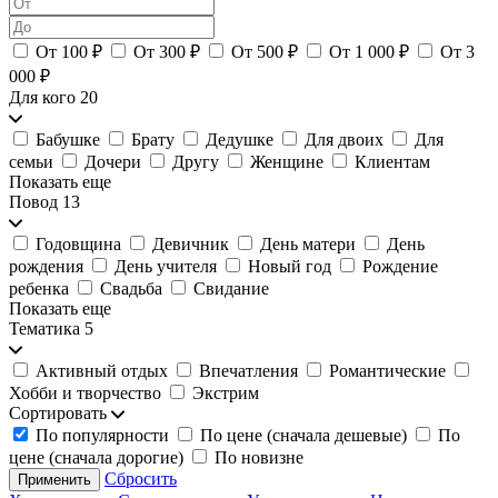
От 100 ₽
От 300 ₽
От 500 ₽
От 1 000 ₽
От 3
000 ₽
Для кого
20
Бабушке
Брату
Дедушке
Для двоих
Для
семьи
Дочери
Другу
Женщине
Клиентам
Показать еще
Повод
13
Годовщина
Девичник
День матери
День
рождения
День учителя
Новый год
Рождение
ребенка
Свадьба
Свидание
Показать еще
Тематика
5
Активный отдых
Впечатления
Романтические
Хобби и творчество
Экстрим
Сортировать
По популярности
По цене (сначала дешевые)
По
цене (сначала дорогие)
По новизне
Сбросить
Применить