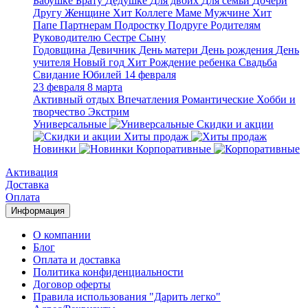
Бабушке
Брату
Дедушке
Для двоих
Для семьи
Дочери
Другу
Женщине
Хит
Коллеге
Маме
Мужчине
Хит
Папе
Партнерам
Подростку
Подруге
Родителям
Руководителю
Сестре
Сыну
Годовщина
Девичник
День матери
День рождения
День
учителя
Новый год
Хит
Рождение ребенка
Свадьба
Свидание
Юбилей
14 февраля
23 февраля
8 марта
Активный отдых
Впечатления
Романтические
Хобби и
творчество
Экстрим
Универсальные
Скидки и акции
Хиты продаж
Новинки
Корпоративные
Активация
Доставка
Оплата
Информация
О компании
Блог
Оплата и доставка
Политика конфиденциальности
Договор оферты
Правила использования "Дарить легко"