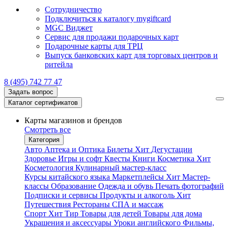
Сотрудничество
Подключиться к каталогу mygiftcard
MGC Виджет
Сервис для продажи подарочных карт
Подарочные карты для ТРЦ
Выпуск банковских карт для торговых центров и
ритейла
8 (495) 742 77 47
Задать вопрос
Каталог сертификатов
Карты магазинов и брендов
Смотреть все
Категория
Авто
Аптека и Оптика
Билеты
Хит
Дегустации
Здоровье
Игры и софт
Квесты
Книги
Косметика
Хит
Косметология
Кулинарный мастер-класс
Курсы китайского языка
Маркетплейсы
Хит
Мастер-
классы
Образование
Одежда и обувь
Печать фотографий
Подписки и сервисы
Продукты и алкоголь
Хит
Путешествия
Рестораны
СПА и массаж
Спорт
Хит
Тир
Товары для детей
Товары для дома
Украшения и аксессуары
Уроки английского
Фильмы,