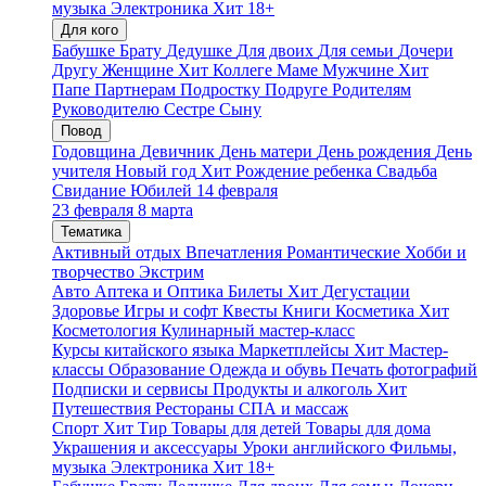
музыка
Электроника
Хит
18+
Для кого
Бабушке
Брату
Дедушке
Для двоих
Для семьи
Дочери
Другу
Женщине
Хит
Коллеге
Маме
Мужчине
Хит
Папе
Партнерам
Подростку
Подруге
Родителям
Руководителю
Сестре
Сыну
Повод
Годовщина
Девичник
День матери
День рождения
День
учителя
Новый год
Хит
Рождение ребенка
Свадьба
Свидание
Юбилей
14 февраля
23 февраля
8 марта
Тематика
Активный отдых
Впечатления
Романтические
Хобби и
творчество
Экстрим
Авто
Аптека и Оптика
Билеты
Хит
Дегустации
Здоровье
Игры и софт
Квесты
Книги
Косметика
Хит
Косметология
Кулинарный мастер-класс
Курсы китайского языка
Маркетплейсы
Хит
Мастер-
классы
Образование
Одежда и обувь
Печать фотографий
Подписки и сервисы
Продукты и алкоголь
Хит
Путешествия
Рестораны
СПА и массаж
Спорт
Хит
Тир
Товары для детей
Товары для дома
Украшения и аксессуары
Уроки английского
Фильмы,
музыка
Электроника
Хит
18+