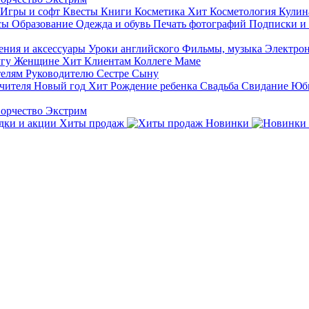
Игры и софт
Квесты
Книги
Косметика
Хит
Косметология
Кулин
сы
Образование
Одежда и обувь
Печать фотографий
Подписки и
ния и аксессуары
Уроки английского
Фильмы, музыка
Электро
гу
Женщине
Хит
Клиентам
Коллеге
Маме
телям
Руководителю
Сестре
Сыну
чителя
Новый год
Хит
Рождение ребенка
Свадьба
Свидание
Юб
ворчество
Экстрим
Хиты продаж
Новинки