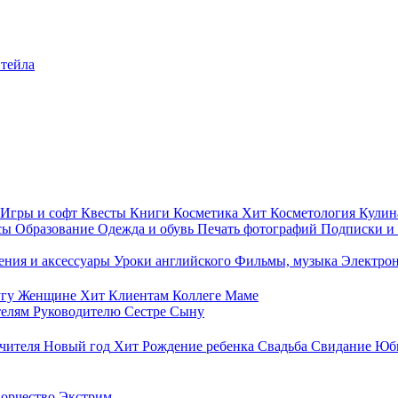
итейла
Игры и софт
Квесты
Книги
Косметика
Хит
Косметология
Кулин
сы
Образование
Одежда и обувь
Печать фотографий
Подписки и
ния и аксессуары
Уроки английского
Фильмы, музыка
Электро
гу
Женщине
Хит
Клиентам
Коллеге
Маме
телям
Руководителю
Сестре
Сыну
чителя
Новый год
Хит
Рождение ребенка
Свадьба
Свидание
Юб
ворчество
Экстрим