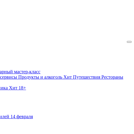
арный мастер-класс
 сервисы
Продукты и алкоголь
Хит
Путешествия
Рестораны
ника
Хит
18+
илей
14 февраля