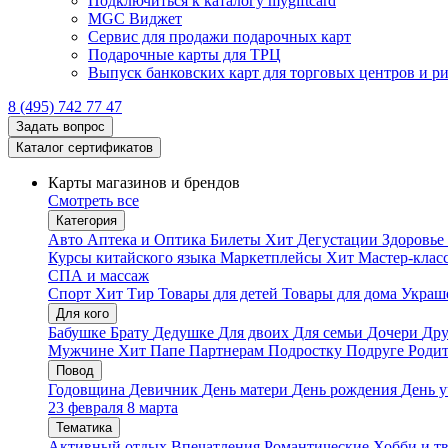
Подключиться к каталогу mygiftcard
MGC Виджет
Сервис для продажи подарочных карт
Подарочные карты для ТРЦ
Выпуск банковских карт для торговых центров и р
8 (495) 742 77 47
Задать вопрос
Каталог сертификатов
Карты магазинов и брендов
Смотреть все
Категория
Авто
Аптека и Оптика
Билеты
Хит
Дегустации
Здоровье
Курсы китайского языка
Маркетплейсы
Хит
Мастер-клас
СПА и массаж
Спорт
Хит
Тир
Товары для детей
Товары для дома
Украше
Для кого
Бабушке
Брату
Дедушке
Для двоих
Для семьи
Дочери
Дру
Мужчине
Хит
Папе
Партнерам
Подростку
Подруге
Роди
Повод
Годовщина
Девичник
День матери
День рождения
День у
23 февраля
8 марта
Тематика
Активный отдых
Впечатления
Романтические
Хобби и т