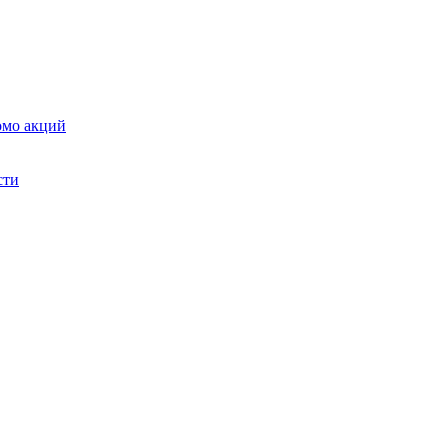
омо акций
сти