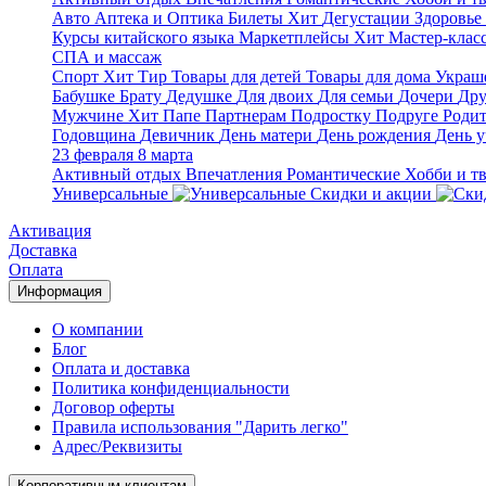
Авто
Аптека и Оптика
Билеты
Хит
Дегустации
Здоровье
Курсы китайского языка
Маркетплейсы
Хит
Мастер-клас
СПА и массаж
Спорт
Хит
Тир
Товары для детей
Товары для дома
Украше
Бабушке
Брату
Дедушке
Для двоих
Для семьи
Дочери
Дру
Мужчине
Хит
Папе
Партнерам
Подростку
Подруге
Роди
Годовщина
Девичник
День матери
День рождения
День у
23 февраля
8 марта
Активный отдых
Впечатления
Романтические
Хобби и т
Универсальные
Скидки и акции
Активация
Доставка
Оплата
Информация
О компании
Блог
Оплата и доставка
Политика конфиденциальности
Договор оферты
Правила использования "Дарить легко"
Адрес/Реквизиты
Корпоративным клиентам