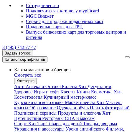
Сотрудничество
Подключиться к каталогу mygiftcard
MGC Виджет
Сервис для продажи подарочных карт
Подарочные карты для ТРЦ
Выпуск банковских карт для торговых центров и
ритейла
8 (495) 742 77 47
Задать вопрос
Каталог сертификатов
Карты магазинов и брендов
Смотреть все
Категория
Авто
Аптека и Оптика
Билеты
Хит
Дегустации
Здоровье
Игры и софт
Квесты
Книги
Косметика
Хит
Косметология
Кулинарный мастер-класс
Курсы китайского языка
Маркетплейсы
Хит
Мастер-
классы
Образование
Одежда и обувь
Печать фотографий
Подписки и сервисы
Продукты и алкоголь
Хит
Путешествия
Рестораны
СПА и массаж
Спорт
Хит
Тир
Товары для детей
Товары для дома
Украшения и аксессуары
Уроки английского
Фильмы,