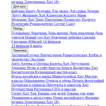
музыка
Электроника
Хит
18+
Для кого
Бабушке
Брату
Дедушке
Для двоих
Для семьи
Дочери
Другу
Женщине
Хит
Клиентам
Коллеге
Маме
Мужчине
Хит
Папе
Партнерам
Подростку
Подруге
Родителям
Руководителю
Сестре
Сыну
Повод
Годовщина
Девичник
День матери
День рождения
День
учителя
Новый год
Хит
Рождение ребенка
Свадьба
Свидание
Юбилей
14 февраля
23 февраля
8 марта
Тематика
Активный отдых
Впечатления
Романтические
Хобби и
творчество
Экстрим
Авто
Аптека и Оптика
Билеты
Хит
Дегустации
Здоровье
Игры и софт
Квесты
Книги
Косметика
Хит
Косметология
Кулинарный мастер-класс
Курсы китайского языка
Маркетплейсы
Хит
Мастер-
классы
Образование
Одежда и обувь
Печать фотографий
Подписки и сервисы
Продукты и алкоголь
Хит
Путешествия
Рестораны
СПА и массаж
Спорт
Хит
Тир
Товары для детей
Товары для дома
Украшения и аксессуары
Уроки английского
Фильмы,
музыка
Электроника
Хит
18+