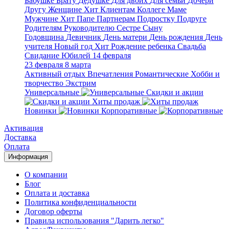
Бабушке
Брату
Дедушке
Для двоих
Для семьи
Дочери
Другу
Женщине
Хит
Клиентам
Коллеге
Маме
Мужчине
Хит
Папе
Партнерам
Подростку
Подруге
Родителям
Руководителю
Сестре
Сыну
Годовщина
Девичник
День матери
День рождения
День
учителя
Новый год
Хит
Рождение ребенка
Свадьба
Свидание
Юбилей
14 февраля
23 февраля
8 марта
Активный отдых
Впечатления
Романтические
Хобби и
творчество
Экстрим
Универсальные
Скидки и акции
Хиты продаж
Новинки
Корпоративные
Активация
Доставка
Оплата
Информация
О компании
Блог
Оплата и доставка
Политика конфиденциальности
Договор оферты
Правила использования "Дарить легко"