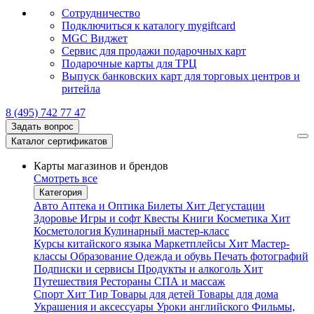
Сотрудничество
Подключиться к каталогу mygiftcard
MGC Виджет
Сервис для продажи подарочных карт
Подарочные карты для ТРЦ
Выпуск банковских карт для торговых центров и
ритейла
8 (495) 742 77 47
Задать вопрос
Каталог сертификатов
Карты магазинов и брендов
Смотреть все
Категория
Авто
Аптека и Оптика
Билеты
Хит
Дегустации
Здоровье
Игры и софт
Квесты
Книги
Косметика
Хит
Косметология
Кулинарный мастер-класс
Курсы китайского языка
Маркетплейсы
Хит
Мастер-
классы
Образование
Одежда и обувь
Печать фотографий
Подписки и сервисы
Продукты и алкоголь
Хит
Путешествия
Рестораны
СПА и массаж
Спорт
Хит
Тир
Товары для детей
Товары для дома
Украшения и аксессуары
Уроки английского
Фильмы,