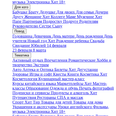
музыка
Электроника
Хит
18+
Для кого
Бабушке
Брату
Дедушке
Для двоих
Для семьи
Дочери
Другу
Женщине
Хит
Коллеге
Маме
Мужчине
Хит
Папе
Партнерам
Подростку
Подруге
Родителям
Руководителю
Сестре
Сыну
Повод
Годовщина
Девичник
День матери
День рождения
День
учителя
Новый год
Хит
Рождение ребенка
Свадьба
Свидание
Юбилей
14 февраля
23 февраля
8 марта
Тематика
Активный отдых
Впечатления
Романтические
Хобби и
творчество
Экстрим
Авто
Аптека и Оптика
Билеты
Хит
Дегустации
Здоровье
Игры и софт
Квесты
Книги
Косметика
Хит
Косметология
Кулинарный мастер-класс
Курсы китайского языка
Маркетплейсы
Хит
Мастер-
классы
Образование
Одежда и обувь
Печать фотографий
Подписки и сервисы
Продукты и алкоголь
Хит
Путешествия
Рестораны
СПА и массаж
Спорт
Хит
Тир
Товары для детей
Товары для дома
Украшения и аксессуары
Уроки английского
Фильмы,
музыка
Электроника
Хит
18+