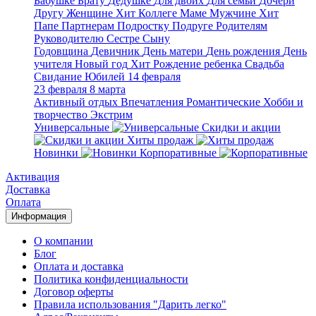
Бабушке
Брату
Дедушке
Для двоих
Для семьи
Дочери
Другу
Женщине
Хит
Коллеге
Маме
Мужчине
Хит
Папе
Партнерам
Подростку
Подруге
Родителям
Руководителю
Сестре
Сыну
Годовщина
Девичник
День матери
День рождения
День
учителя
Новый год
Хит
Рождение ребенка
Свадьба
Свидание
Юбилей
14 февраля
23 февраля
8 марта
Активный отдых
Впечатления
Романтические
Хобби и
творчество
Экстрим
Универсальные
Скидки и акции
Хиты продаж
Новинки
Корпоративные
Активация
Доставка
Оплата
Информация
О компании
Блог
Оплата и доставка
Политика конфиденциальности
Договор оферты
Правила использования "Дарить легко"