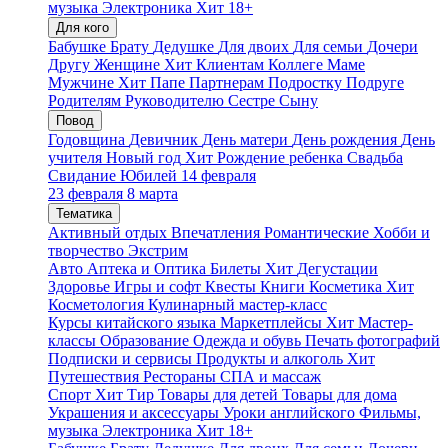
музыка
Электроника
Хит
18+
Для кого
Бабушке
Брату
Дедушке
Для двоих
Для семьи
Дочери
Другу
Женщине
Хит
Клиентам
Коллеге
Маме
Мужчине
Хит
Папе
Партнерам
Подростку
Подруге
Родителям
Руководителю
Сестре
Сыну
Повод
Годовщина
Девичник
День матери
День рождения
День
учителя
Новый год
Хит
Рождение ребенка
Свадьба
Свидание
Юбилей
14 февраля
23 февраля
8 марта
Тематика
Активный отдых
Впечатления
Романтические
Хобби и
творчество
Экстрим
Авто
Аптека и Оптика
Билеты
Хит
Дегустации
Здоровье
Игры и софт
Квесты
Книги
Косметика
Хит
Косметология
Кулинарный мастер-класс
Курсы китайского языка
Маркетплейсы
Хит
Мастер-
классы
Образование
Одежда и обувь
Печать фотографий
Подписки и сервисы
Продукты и алкоголь
Хит
Путешествия
Рестораны
СПА и массаж
Спорт
Хит
Тир
Товары для детей
Товары для дома
Украшения и аксессуары
Уроки английского
Фильмы,
музыка
Электроника
Хит
18+