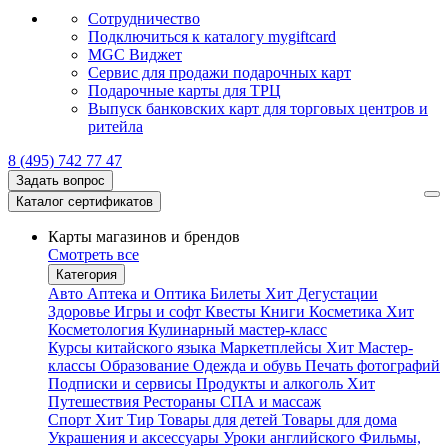
Сотрудничество
Подключиться к каталогу mygiftcard
MGC Виджет
Сервис для продажи подарочных карт
Подарочные карты для ТРЦ
Выпуск банковских карт для торговых центров и
ритейла
8 (495) 742 77 47
Задать вопрос
Каталог сертификатов
Карты магазинов и брендов
Смотреть все
Категория
Авто
Аптека и Оптика
Билеты
Хит
Дегустации
Здоровье
Игры и софт
Квесты
Книги
Косметика
Хит
Косметология
Кулинарный мастер-класс
Курсы китайского языка
Маркетплейсы
Хит
Мастер-
классы
Образование
Одежда и обувь
Печать фотографий
Подписки и сервисы
Продукты и алкоголь
Хит
Путешествия
Рестораны
СПА и массаж
Спорт
Хит
Тир
Товары для детей
Товары для дома
Украшения и аксессуары
Уроки английского
Фильмы,