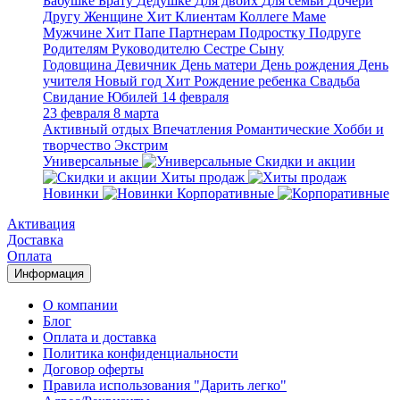
Бабушке
Брату
Дедушке
Для двоих
Для семьи
Дочери
Другу
Женщине
Хит
Клиентам
Коллеге
Маме
Мужчине
Хит
Папе
Партнерам
Подростку
Подруге
Родителям
Руководителю
Сестре
Сыну
Годовщина
Девичник
День матери
День рождения
День
учителя
Новый год
Хит
Рождение ребенка
Свадьба
Свидание
Юбилей
14 февраля
23 февраля
8 марта
Активный отдых
Впечатления
Романтические
Хобби и
творчество
Экстрим
Универсальные
Скидки и акции
Хиты продаж
Новинки
Корпоративные
Активация
Доставка
Оплата
Информация
О компании
Блог
Оплата и доставка
Политика конфиденциальности
Договор оферты
Правила использования "Дарить легко"