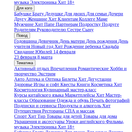
музыка
Электроника
Хит
18+
Для кого
Бабушке
Брату
Дедушке
Для двоих
Для семьи
Дочери
Другу
Женщине
Хит
Клиентам
Коллеге
Маме
Мужчине
Хит
Папе
Партнерам
Подростку
Подруге
Родителям
Руководителю
Сестре
Сыну
Повод
Годовщина
Девичник
День матери
День рождения
День
учителя
Новый год
Хит
Рождение ребенка
Свадьба
Свидание
Юбилей
14 февраля
23 февраля
8 марта
Тематика
Активный отдых
Впечатления
Романтические
Хобби и
творчество
Экстрим
Авто
Аптека и Оптика
Билеты
Хит
Дегустации
Здоровье
Игры и софт
Квесты
Книги
Косметика
Хит
Косметология
Кулинарный мастер-класс
Курсы китайского языка
Маркетплейсы
Хит
Мастер-
классы
Образование
Одежда и обувь
Печать фотографий
Подписки и сервисы
Продукты и алкоголь
Хит
Путешествия
Рестораны
СПА и массаж
Спорт
Хит
Тир
Товары для детей
Товары для дома
Украшения и аксессуары
Уроки английского
Фильмы,
музыка
Электроника
Хит
18+