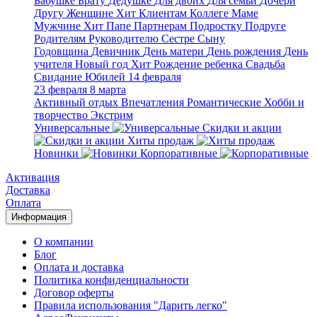
Бабушке
Брату
Дедушке
Для двоих
Для семьи
Дочери
Другу
Женщине
Хит
Клиентам
Коллеге
Маме
Мужчине
Хит
Папе
Партнерам
Подростку
Подруге
Родителям
Руководителю
Сестре
Сыну
Годовщина
Девичник
День матери
День рождения
День
учителя
Новый год
Хит
Рождение ребенка
Свадьба
Свидание
Юбилей
14 февраля
23 февраля
8 марта
Активный отдых
Впечатления
Романтические
Хобби и
творчество
Экстрим
Универсальные
Скидки и акции
Хиты продаж
Новинки
Корпоративные
Активация
Доставка
Оплата
Информация
О компании
Блог
Оплата и доставка
Политика конфиденциальности
Договор оферты
Правила использования "Дарить легко"