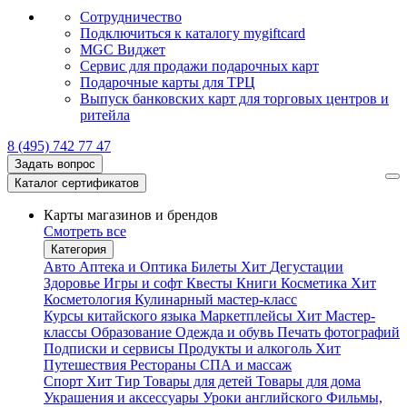
Сотрудничество
Подключиться к каталогу mygiftcard
MGC Виджет
Сервис для продажи подарочных карт
Подарочные карты для ТРЦ
Выпуск банковских карт для торговых центров и
ритейла
8 (495) 742 77 47
Задать вопрос
Каталог сертификатов
Карты магазинов и брендов
Смотреть все
Категория
Авто
Аптека и Оптика
Билеты
Хит
Дегустации
Здоровье
Игры и софт
Квесты
Книги
Косметика
Хит
Косметология
Кулинарный мастер-класс
Курсы китайского языка
Маркетплейсы
Хит
Мастер-
классы
Образование
Одежда и обувь
Печать фотографий
Подписки и сервисы
Продукты и алкоголь
Хит
Путешествия
Рестораны
СПА и массаж
Спорт
Хит
Тир
Товары для детей
Товары для дома
Украшения и аксессуары
Уроки английского
Фильмы,