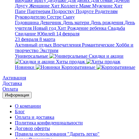
Бабушке
Брату
Дедушке
Для двоих
Для семьи
Дочери
Другу
Женщине
Хит
Коллеге
Маме
Мужчине
Хит
Папе
Партнерам
Подростку
Подруге
Родителям
Руководителю
Сестре
Сыну
Годовщина
Девичник
День матери
День рождения
День
учителя
Новый год
Хит
Рождение ребенка
Свадьба
Свидание
Юбилей
14 февраля
23 февраля
8 марта
Активный отдых
Впечатления
Романтические
Хобби и
творчество
Экстрим
Универсальные
Скидки и акции
Хиты продаж
Новинки
Корпоративные
Активация
Доставка
Оплата
Информация
О компании
Блог
Оплата и доставка
Политика конфиденциальности
Договор оферты
Правила использования "Дарить легко"