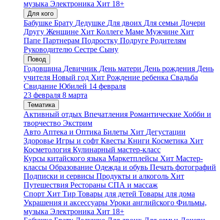
музыка
Электроника
Хит
18+
Для кого
Бабушке
Брату
Дедушке
Для двоих
Для семьи
Дочери
Другу
Женщине
Хит
Коллеге
Маме
Мужчине
Хит
Папе
Партнерам
Подростку
Подруге
Родителям
Руководителю
Сестре
Сыну
Повод
Годовщина
Девичник
День матери
День рождения
День
учителя
Новый год
Хит
Рождение ребенка
Свадьба
Свидание
Юбилей
14 февраля
23 февраля
8 марта
Тематика
Активный отдых
Впечатления
Романтические
Хобби и
творчество
Экстрим
Авто
Аптека и Оптика
Билеты
Хит
Дегустации
Здоровье
Игры и софт
Квесты
Книги
Косметика
Хит
Косметология
Кулинарный мастер-класс
Курсы китайского языка
Маркетплейсы
Хит
Мастер-
классы
Образование
Одежда и обувь
Печать фотографий
Подписки и сервисы
Продукты и алкоголь
Хит
Путешествия
Рестораны
СПА и массаж
Спорт
Хит
Тир
Товары для детей
Товары для дома
Украшения и аксессуары
Уроки английского
Фильмы,
музыка
Электроника
Хит
18+