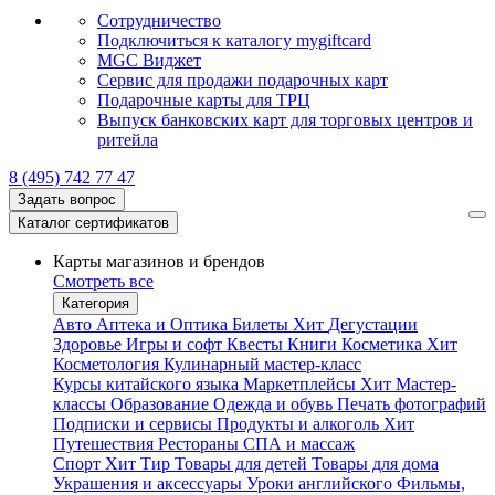
Сотрудничество
Подключиться к каталогу mygiftcard
MGC Виджет
Сервис для продажи подарочных карт
Подарочные карты для ТРЦ
Выпуск банковских карт для торговых центров и
ритейла
8 (495) 742 77 47
Задать вопрос
Каталог сертификатов
Карты магазинов и брендов
Смотреть все
Категория
Авто
Аптека и Оптика
Билеты
Хит
Дегустации
Здоровье
Игры и софт
Квесты
Книги
Косметика
Хит
Косметология
Кулинарный мастер-класс
Курсы китайского языка
Маркетплейсы
Хит
Мастер-
классы
Образование
Одежда и обувь
Печать фотографий
Подписки и сервисы
Продукты и алкоголь
Хит
Путешествия
Рестораны
СПА и массаж
Спорт
Хит
Тир
Товары для детей
Товары для дома
Украшения и аксессуары
Уроки английского
Фильмы,