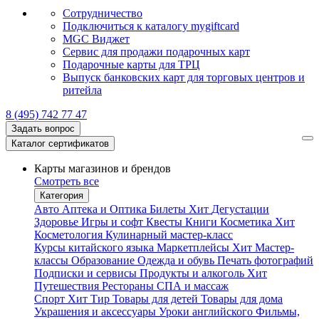
Сотрудничество
Подключиться к каталогу mygiftcard
MGC Виджет
Сервис для продажи подарочных карт
Подарочные карты для ТРЦ
Выпуск банковских карт для торговых центров и
ритейла
8 (495) 742 77 47
Задать вопрос
Каталог сертификатов
Карты магазинов и брендов
Смотреть все
Категория
Авто
Аптека и Оптика
Билеты
Хит
Дегустации
Здоровье
Игры и софт
Квесты
Книги
Косметика
Хит
Косметология
Кулинарный мастер-класс
Курсы китайского языка
Маркетплейсы
Хит
Мастер-
классы
Образование
Одежда и обувь
Печать фотографий
Подписки и сервисы
Продукты и алкоголь
Хит
Путешествия
Рестораны
СПА и массаж
Спорт
Хит
Тир
Товары для детей
Товары для дома
Украшения и аксессуары
Уроки английского
Фильмы,