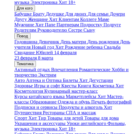
музыка
Электроника
Хит
18+
Для кого
Бабушке
Брату
Дедушке
Для двоих
Для семьи
Дочери
Другу
Женщине
Хит
Клиентам
Коллеге
Маме
Мужчине
Хит
Папе
Партнерам
Подростку
Подруге
Родителям
Руководителю
Сестре
Сыну
Повод
Годовщина
Девичник
День матери
День рождения
День
учителя
Новый год
Хит
Рождение ребенка
Свадьба
Свидание
Юбилей
14 февраля
23 февраля
8 марта
Тематика
Активный отдых
Впечатления
Романтические
Хобби и
творчество
Экстрим
Авто
Аптека и Оптика
Билеты
Хит
Дегустации
Здоровье
Игры и софт
Квесты
Книги
Косметика
Хит
Косметология
Кулинарный мастер-класс
Курсы китайского языка
Маркетплейсы
Хит
Мастер-
классы
Образование
Одежда и обувь
Печать фотографий
Подписки и сервисы
Продукты и алкоголь
Хит
Путешествия
Рестораны
СПА и массаж
Спорт
Хит
Тир
Товары для детей
Товары для дома
Украшения и аксессуары
Уроки английского
Фильмы,
музыка
Электроника
Хит
18+