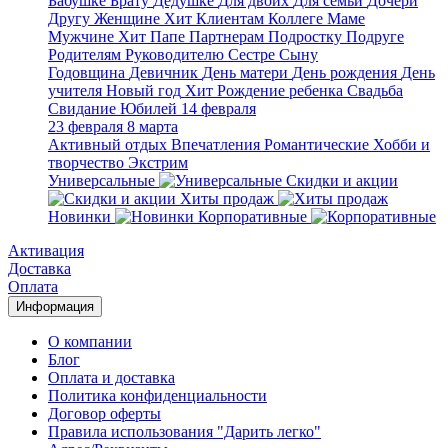
Бабушке
Брату
Дедушке
Для двоих
Для семьи
Дочери
Другу
Женщине
Хит
Клиентам
Коллеге
Маме
Мужчине
Хит
Папе
Партнерам
Подростку
Подруге
Родителям
Руководителю
Сестре
Сыну
Годовщина
Девичник
День матери
День рождения
День
учителя
Новый год
Хит
Рождение ребенка
Свадьба
Свидание
Юбилей
14 февраля
23 февраля
8 марта
Активный отдых
Впечатления
Романтические
Хобби и
творчество
Экстрим
Универсальные
Скидки и акции
Хиты продаж
Новинки
Корпоративные
Активация
Доставка
Оплата
Информация
О компании
Блог
Оплата и доставка
Политика конфиденциальности
Договор оферты
Правила использования "Дарить легко"