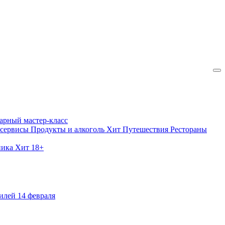
арный мастер-класс
 сервисы
Продукты и алкоголь
Хит
Путешествия
Рестораны
ника
Хит
18+
илей
14 февраля