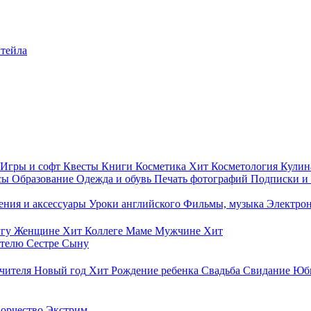
итейла
Игры и софт
Квесты
Книги
Косметика
Хит
Косметология
Кулин
сы
Образование
Одежда и обувь
Печать фотографий
Подписки и
ния и аксессуары
Уроки английского
Фильмы, музыка
Электро
гу
Женщине
Хит
Коллеге
Маме
Мужчине
Хит
ителю
Сестре
Сыну
чителя
Новый год
Хит
Рождение ребенка
Свадьба
Свидание
Юб
ворчество
Экстрим