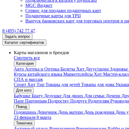
Подключиться к каталогу mygiftcard
MGC Виджет
Сервис для продажи подарочных карт
Подарочные карты для ТРЦ
Выпуск банковских карт для торговых центров и р
8 (495) 742 77 47
Задать вопрос
Каталог сертификатов
Карты магазинов и брендов
Смотреть все
Категория
Авто
Аптека и Оптика
Билеты
Хит
Дегустации
Здоровье
Курсы китайского языка
Маркетплейсы
Хит
Мастер-клас
СПА и массаж
Спорт
Хит
Тир
Товары для детей
Товары для дома
Украше
Для кого
Бабушке
Брату
Дедушке
Для двоих
Для семьи
Дочери
Дру
Папе
Партнерам
Подростку
Подруге
Родителям
Руковод
Повод
Годовщина
Девичник
День матери
День рождения
День у
23 февраля
8 марта
Тематика
Активный отдых
Впечатления
Романтические
Хобби и т