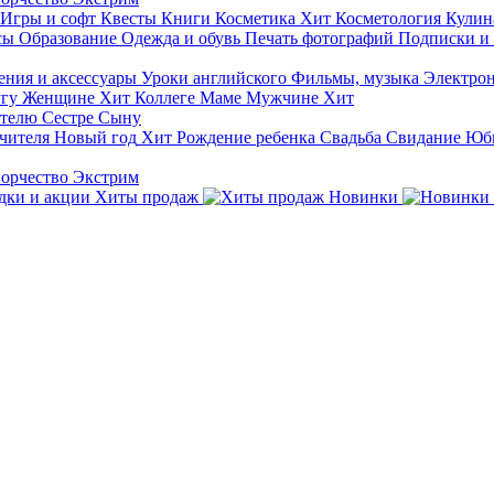
Игры и софт
Квесты
Книги
Косметика
Хит
Косметология
Кулин
сы
Образование
Одежда и обувь
Печать фотографий
Подписки и
ния и аксессуары
Уроки английского
Фильмы, музыка
Электро
гу
Женщине
Хит
Коллеге
Маме
Мужчине
Хит
ителю
Сестре
Сыну
чителя
Новый год
Хит
Рождение ребенка
Свадьба
Свидание
Юб
ворчество
Экстрим
Хиты продаж
Новинки