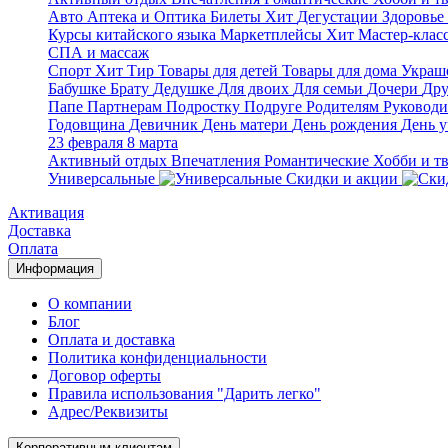
Авто
Аптека и Оптика
Билеты
Хит
Дегустации
Здоровье
Курсы китайского языка
Маркетплейсы
Хит
Мастер-клас
СПА и массаж
Спорт
Хит
Тир
Товары для детей
Товары для дома
Украше
Бабушке
Брату
Дедушке
Для двоих
Для семьи
Дочери
Дру
Папе
Партнерам
Подростку
Подруге
Родителям
Руковод
Годовщина
Девичник
День матери
День рождения
День у
23 февраля
8 марта
Активный отдых
Впечатления
Романтические
Хобби и т
Универсальные
Скидки и акции
Активация
Доставка
Оплата
Информация
О компании
Блог
Оплата и доставка
Политика конфиденциальности
Договор оферты
Правила использования "Дарить легко"
Адрес/Реквизиты
Корпоративным клиентам