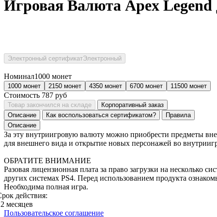
Игровая Валюта Apex Legend 
Электронный сертификат
Электронный
Номинал
1000 монет
1000 монет
2150 монет
4350 монет
6700 монет
11500 монет
Стоимость
787
руб
Товар закончился на складе
Корпоративный заказ
Описание
Как воспользоваться сертификатом?
Правила
Описание
За эту внутриигровую валюту можно приобрести предметы вне
для внешнего вида и открытие новых персонажей во внутрииг
ОБРАТИТЕ ВНИМАНИЕ
Разовая лицензионная плата за право загрузки на несколько с
других системах PS4. Перед использованием продукта ознаком
Необходима полная игра.
Срок действия:
12 месяцев
Пользовательское соглашение