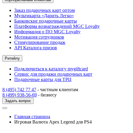
Заказ подарочных карт оптом
Мультикарта «Дарить Легко»
Банковские подарочные карты
Платформа вознаграждений MGC Loyalty
Информация о ПО MGC Loyalty
Мотивация сотрудников
Стимулирование продаж
API Каталога призов
Ритейлу
Подключиться к каталогу mygiftcard
Сервис для продажи подарочных карт
Подарочные карты для ТРЦ
8 (495) 742 77 47
- частным клиентам
8 (499) 938-56-69
- бизнесу
Задать вопрос
Главная страница
Игровая Валюта Apex Legend для PS4