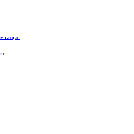
омо акций
сти