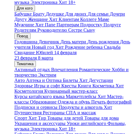
музыка
Электроника
Хит
18+
Для кого
Бабушке
Брату
Дедушке
Для двоих
Для семьи
Дочери
Другу
Женщине
Хит
Клиентам
Коллеге
Маме
Мужчине
Хит
Папе
Партнерам
Подростку
Подруге
Родителям
Руководителю
Сестре
Сыну
Повод
Годовщина
Девичник
День матери
День рождения
День
учителя
Новый год
Хит
Рождение ребенка
Свадьба
Свидание
Юбилей
14 февраля
23 февраля
8 марта
Тематика
Активный отдых
Впечатления
Романтические
Хобби и
творчество
Экстрим
Авто
Аптека и Оптика
Билеты
Хит
Дегустации
Здоровье
Игры и софт
Квесты
Книги
Косметика
Хит
Косметология
Кулинарный мастер-класс
Курсы китайского языка
Маркетплейсы
Хит
Мастер-
классы
Образование
Одежда и обувь
Печать фотографий
Подписки и сервисы
Продукты и алкоголь
Хит
Путешествия
Рестораны
СПА и массаж
Спорт
Хит
Тир
Товары для детей
Товары для дома
Украшения и аксессуары
Уроки английского
Фильмы,
музыка
Электроника
Хит
18+