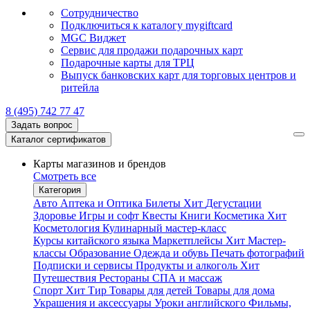
Сотрудничество
Подключиться к каталогу mygiftcard
MGC Виджет
Сервис для продажи подарочных карт
Подарочные карты для ТРЦ
Выпуск банковских карт для торговых центров и
ритейла
8 (495) 742 77 47
Задать вопрос
Каталог сертификатов
Карты магазинов и брендов
Смотреть все
Категория
Авто
Аптека и Оптика
Билеты
Хит
Дегустации
Здоровье
Игры и софт
Квесты
Книги
Косметика
Хит
Косметология
Кулинарный мастер-класс
Курсы китайского языка
Маркетплейсы
Хит
Мастер-
классы
Образование
Одежда и обувь
Печать фотографий
Подписки и сервисы
Продукты и алкоголь
Хит
Путешествия
Рестораны
СПА и массаж
Спорт
Хит
Тир
Товары для детей
Товары для дома
Украшения и аксессуары
Уроки английского
Фильмы,