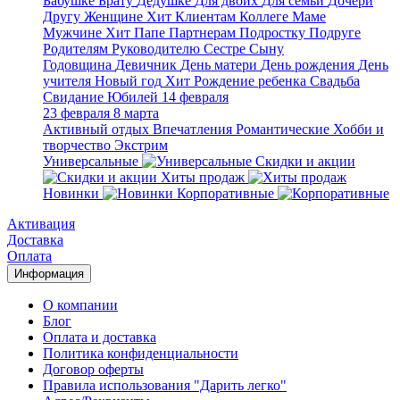
Бабушке
Брату
Дедушке
Для двоих
Для семьи
Дочери
Другу
Женщине
Хит
Клиентам
Коллеге
Маме
Мужчине
Хит
Папе
Партнерам
Подростку
Подруге
Родителям
Руководителю
Сестре
Сыну
Годовщина
Девичник
День матери
День рождения
День
учителя
Новый год
Хит
Рождение ребенка
Свадьба
Свидание
Юбилей
14 февраля
23 февраля
8 марта
Активный отдых
Впечатления
Романтические
Хобби и
творчество
Экстрим
Универсальные
Скидки и акции
Хиты продаж
Новинки
Корпоративные
Активация
Доставка
Оплата
Информация
О компании
Блог
Оплата и доставка
Политика конфиденциальности
Договор оферты
Правила использования "Дарить легко"