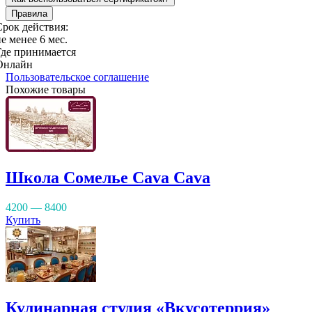
Правила
Срок действия:
е менее 6 мес.
Где принимается
Онлайн
Пользовательское соглашение
Похожие товары
Школа Сомелье Cava Cava
4200 — 8400
Купить
Кулинарная студия «Вкусотеррия»