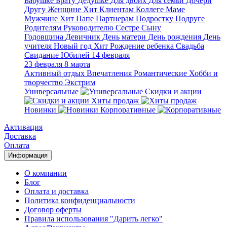
Бабушке
Брату
Дедушке
Для двоих
Для семьи
Дочери
Другу
Женщине
Хит
Клиентам
Коллеге
Маме
Мужчине
Хит
Папе
Партнерам
Подростку
Подруге
Родителям
Руководителю
Сестре
Сыну
Годовщина
Девичник
День матери
День рождения
День
учителя
Новый год
Хит
Рождение ребенка
Свадьба
Свидание
Юбилей
14 февраля
23 февраля
8 марта
Активный отдых
Впечатления
Романтические
Хобби и
творчество
Экстрим
Универсальные
Скидки и акции
Хиты продаж
Новинки
Корпоративные
Активация
Доставка
Оплата
Информация
О компании
Блог
Оплата и доставка
Политика конфиденциальности
Договор оферты
Правила использования "Дарить легко"