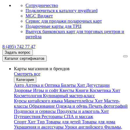
Сотрудничество
Подключиться к каталогу mygiftcard
MGC Виджет
Сервис для продажи подарочных карт
Подарочные карты для ТРЦ
Выпуск банковских карт для торговых центров и
ритейла
8 (495) 742 77 47
Задать вопрос
Каталог сертификатов
Карты магазинов и брендов
Смотреть все
Категория
Авто
Аптека и Оптика
Билеты
Хит
Дегустации
Здоровье
Игры и софт
Квесты
Книги
Косметика
Хит
Косметология
Кулинарный мастер-класс
Курсы китайского языка
Маркетплейсы
Хит
Мастер-
классы
Образование
Одежда и обувь
Печать фотографий
Подписки и сервисы
Продукты и алкоголь
Хит
Путешествия
Рестораны
СПА и массаж
Спорт
Хит
Тир
Товары для детей
Товары для дома
Украшения и аксессуары
Уроки английского
Фильмы,