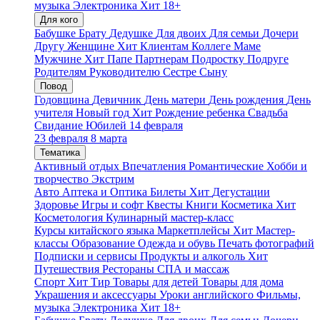
музыка
Электроника
Хит
18+
Для кого
Бабушке
Брату
Дедушке
Для двоих
Для семьи
Дочери
Другу
Женщине
Хит
Клиентам
Коллеге
Маме
Мужчине
Хит
Папе
Партнерам
Подростку
Подруге
Родителям
Руководителю
Сестре
Сыну
Повод
Годовщина
Девичник
День матери
День рождения
День
учителя
Новый год
Хит
Рождение ребенка
Свадьба
Свидание
Юбилей
14 февраля
23 февраля
8 марта
Тематика
Активный отдых
Впечатления
Романтические
Хобби и
творчество
Экстрим
Авто
Аптека и Оптика
Билеты
Хит
Дегустации
Здоровье
Игры и софт
Квесты
Книги
Косметика
Хит
Косметология
Кулинарный мастер-класс
Курсы китайского языка
Маркетплейсы
Хит
Мастер-
классы
Образование
Одежда и обувь
Печать фотографий
Подписки и сервисы
Продукты и алкоголь
Хит
Путешествия
Рестораны
СПА и массаж
Спорт
Хит
Тир
Товары для детей
Товары для дома
Украшения и аксессуары
Уроки английского
Фильмы,
музыка
Электроника
Хит
18+