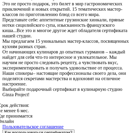
Это не просто подарок, это билет в мир гастрономических
приключений и новых открытий. 15 тематических мастер-
классов по приготовлению блюд со всего мира.
Представьте себе: аппетитные грузинские хинкали, пряные
нотки сицилийского супа, изысканность французского
киша...Все это и многое другое ждет обладателя сертификата
нашей студии.
Мы предлагаем 15 уникальных мастер-классов, посвященных
кухням разных стран.
От начинающих кулинаров до опытных гурманов – каждый
найдет для себя что-то интересное и увлекательное. Мы
научим не просто следовать рецепту, а чувствовать вкус,
экспериментировать и получать удовольствие от процесса.
Наши спикеры– настоящие профессионалы своего дела, они
поделятся секретами мастерства и вдохновят на отличное
настроение.
Выбирайте подарочный сертификат в кулинарную студию
Ginza Project!
Срок действия:
е менее 6 мес.
Где принимается
Онлайн
Пользовательское соглашение
Как воспользоваться сертификатом?