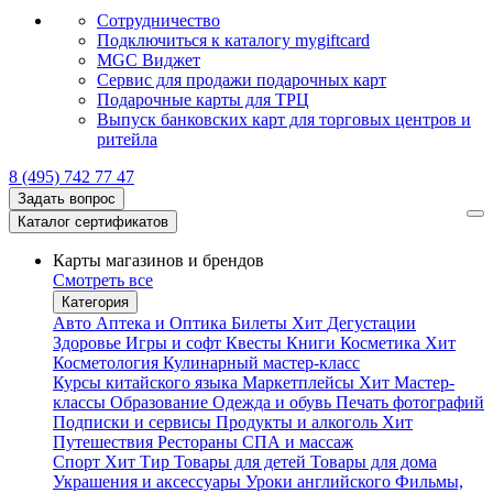
Сотрудничество
Подключиться к каталогу mygiftcard
MGC Виджет
Сервис для продажи подарочных карт
Подарочные карты для ТРЦ
Выпуск банковских карт для торговых центров и
ритейла
8 (495) 742 77 47
Задать вопрос
Каталог сертификатов
Карты магазинов и брендов
Смотреть все
Категория
Авто
Аптека и Оптика
Билеты
Хит
Дегустации
Здоровье
Игры и софт
Квесты
Книги
Косметика
Хит
Косметология
Кулинарный мастер-класс
Курсы китайского языка
Маркетплейсы
Хит
Мастер-
классы
Образование
Одежда и обувь
Печать фотографий
Подписки и сервисы
Продукты и алкоголь
Хит
Путешествия
Рестораны
СПА и массаж
Спорт
Хит
Тир
Товары для детей
Товары для дома
Украшения и аксессуары
Уроки английского
Фильмы,