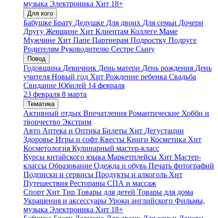
музыка
Электроника
Хит
18+
Для кого
Бабушке
Брату
Дедушке
Для двоих
Для семьи
Дочери
Другу
Женщине
Хит
Клиентам
Коллеге
Маме
Мужчине
Хит
Папе
Партнерам
Подростку
Подруге
Родителям
Руководителю
Сестре
Сыну
Повод
Годовщина
Девичник
День матери
День рождения
День
учителя
Новый год
Хит
Рождение ребенка
Свадьба
Свидание
Юбилей
14 февраля
23 февраля
8 марта
Тематика
Активный отдых
Впечатления
Романтические
Хобби и
творчество
Экстрим
Авто
Аптека и Оптика
Билеты
Хит
Дегустации
Здоровье
Игры и софт
Квесты
Книги
Косметика
Хит
Косметология
Кулинарный мастер-класс
Курсы китайского языка
Маркетплейсы
Хит
Мастер-
классы
Образование
Одежда и обувь
Печать фотографий
Подписки и сервисы
Продукты и алкоголь
Хит
Путешествия
Рестораны
СПА и массаж
Спорт
Хит
Тир
Товары для детей
Товары для дома
Украшения и аксессуары
Уроки английского
Фильмы,
музыка
Электроника
Хит
18+