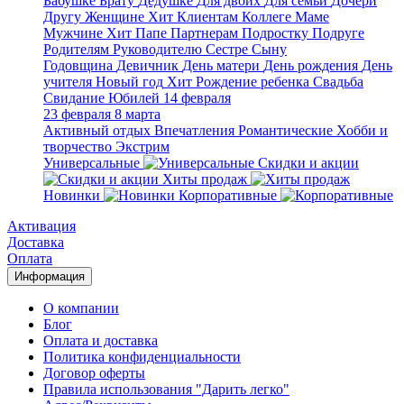
Бабушке
Брату
Дедушке
Для двоих
Для семьи
Дочери
Другу
Женщине
Хит
Клиентам
Коллеге
Маме
Мужчине
Хит
Папе
Партнерам
Подростку
Подруге
Родителям
Руководителю
Сестре
Сыну
Годовщина
Девичник
День матери
День рождения
День
учителя
Новый год
Хит
Рождение ребенка
Свадьба
Свидание
Юбилей
14 февраля
23 февраля
8 марта
Активный отдых
Впечатления
Романтические
Хобби и
творчество
Экстрим
Универсальные
Скидки и акции
Хиты продаж
Новинки
Корпоративные
Активация
Доставка
Оплата
Информация
О компании
Блог
Оплата и доставка
Политика конфиденциальности
Договор оферты
Правила использования "Дарить легко"