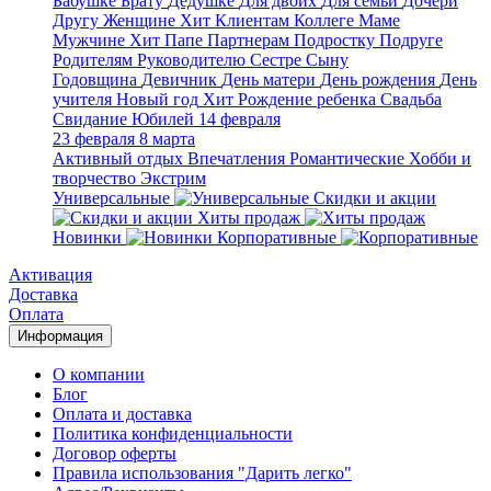
Бабушке
Брату
Дедушке
Для двоих
Для семьи
Дочери
Другу
Женщине
Хит
Клиентам
Коллеге
Маме
Мужчине
Хит
Папе
Партнерам
Подростку
Подруге
Родителям
Руководителю
Сестре
Сыну
Годовщина
Девичник
День матери
День рождения
День
учителя
Новый год
Хит
Рождение ребенка
Свадьба
Свидание
Юбилей
14 февраля
23 февраля
8 марта
Активный отдых
Впечатления
Романтические
Хобби и
творчество
Экстрим
Универсальные
Скидки и акции
Хиты продаж
Новинки
Корпоративные
Активация
Доставка
Оплата
Информация
О компании
Блог
Оплата и доставка
Политика конфиденциальности
Договор оферты
Правила использования "Дарить легко"