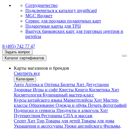
Сотрудничество
Подключиться к каталогу mygiftcard
MGC Виджет
Сервис для продажи подарочных карт
Подарочные карты для ТРЦ
Выпуск банковских карт для торговых центров и
ритейла
8 (495) 742 77 47
Задать вопрос
Каталог сертификатов
Карты магазинов и брендов
Смотреть все
Категория
Авто
Аптека и Оптика
Билеты
Хит
Дегустации
Здоровье
Игры и софт
Квесты
Книги
Косметика
Хит
Косметология
Кулинарный мастер-класс
Курсы китайского языка
Маркетплейсы
Хит
Мастер-
классы
Образование
Одежда и обувь
Печать фотографий
Подписки и сервисы
Продукты и алкоголь
Хит
Путешествия
Рестораны
СПА и массаж
Спорт
Хит
Тир
Товары для детей
Товары для дома
Украшения и аксессуары
Уроки английского
Фильмы,