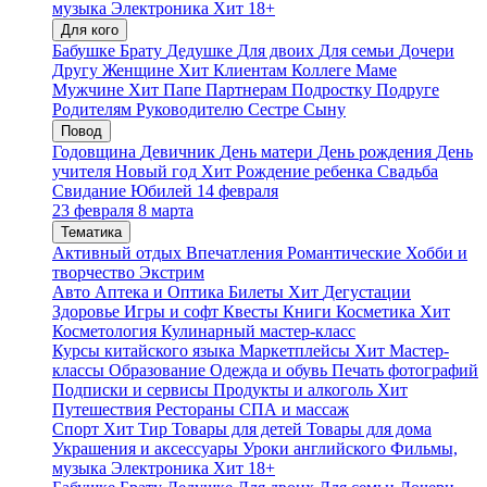
музыка
Электроника
Хит
18+
Для кого
Бабушке
Брату
Дедушке
Для двоих
Для семьи
Дочери
Другу
Женщине
Хит
Клиентам
Коллеге
Маме
Мужчине
Хит
Папе
Партнерам
Подростку
Подруге
Родителям
Руководителю
Сестре
Сыну
Повод
Годовщина
Девичник
День матери
День рождения
День
учителя
Новый год
Хит
Рождение ребенка
Свадьба
Свидание
Юбилей
14 февраля
23 февраля
8 марта
Тематика
Активный отдых
Впечатления
Романтические
Хобби и
творчество
Экстрим
Авто
Аптека и Оптика
Билеты
Хит
Дегустации
Здоровье
Игры и софт
Квесты
Книги
Косметика
Хит
Косметология
Кулинарный мастер-класс
Курсы китайского языка
Маркетплейсы
Хит
Мастер-
классы
Образование
Одежда и обувь
Печать фотографий
Подписки и сервисы
Продукты и алкоголь
Хит
Путешествия
Рестораны
СПА и массаж
Спорт
Хит
Тир
Товары для детей
Товары для дома
Украшения и аксессуары
Уроки английского
Фильмы,
музыка
Электроника
Хит
18+