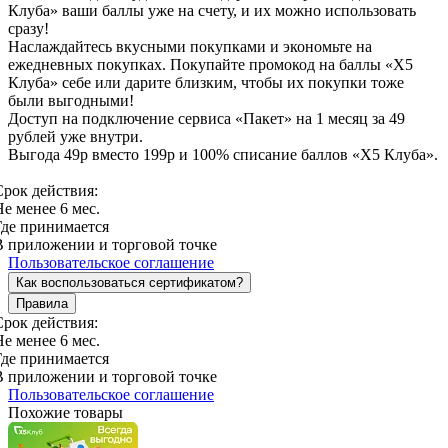
Клуба» ваши баллы уже на счету, и их можно использовать
сразу!
Наслаждайтесь вкусными покупками и экономьте на
ежедневных покупках. Покупайте промокод на баллы «Х5
Клуба» себе или дарите близким, чтобы их покупки тоже
были выгодными!
Доступ на подключение сервиса «Пакет» на 1 месяц за 49
рублей уже внутри.
Выгода 49р вместо 199р и 100% списание баллов «Х5 Клуба».
Срок действия:
Не менее 6 мес.
Где принимается
В приложении и торговой точке
Пользовательское соглашение
Как воспользоваться сертификатом?
Правила
Срок действия:
Не менее 6 мес.
Где принимается
В приложении и торговой точке
Пользовательское соглашение
Похожие товары