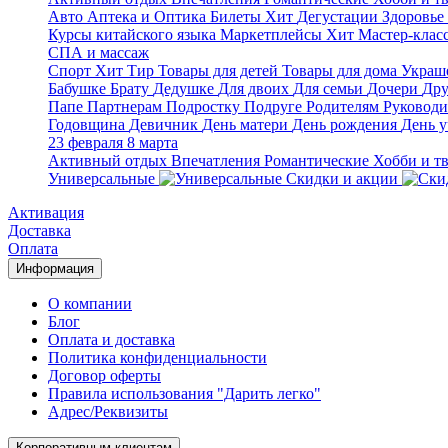
Авто
Аптека и Оптика
Билеты
Хит
Дегустации
Здоровье
Курсы китайского языка
Маркетплейсы
Хит
Мастер-клас
СПА и массаж
Спорт
Хит
Тир
Товары для детей
Товары для дома
Украше
Бабушке
Брату
Дедушке
Для двоих
Для семьи
Дочери
Дру
Папе
Партнерам
Подростку
Подруге
Родителям
Руковод
Годовщина
Девичник
День матери
День рождения
День у
23 февраля
8 марта
Активный отдых
Впечатления
Романтические
Хобби и т
Универсальные
Скидки и акции
Активация
Доставка
Оплата
Информация
О компании
Блог
Оплата и доставка
Политика конфиденциальности
Договор оферты
Правила использования "Дарить легко"
Адрес/Реквизиты
Корпоративным клиентам