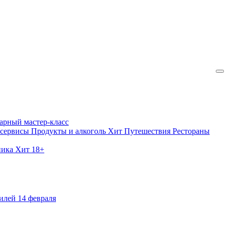
арный мастер-класс
 сервисы
Продукты и алкоголь
Хит
Путешествия
Рестораны
ника
Хит
18+
илей
14 февраля