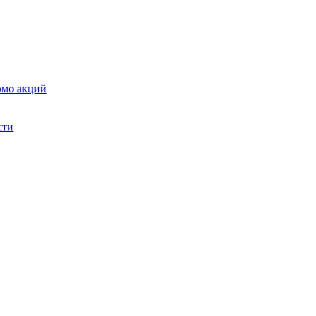
омо акций
сти