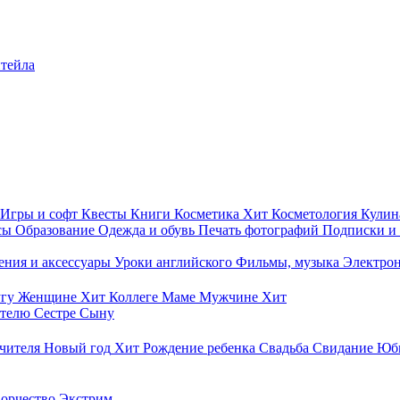
итейла
Игры и софт
Квесты
Книги
Косметика
Хит
Косметология
Кулин
сы
Образование
Одежда и обувь
Печать фотографий
Подписки и
ния и аксессуары
Уроки английского
Фильмы, музыка
Электро
гу
Женщине
Хит
Коллеге
Маме
Мужчине
Хит
ителю
Сестре
Сыну
чителя
Новый год
Хит
Рождение ребенка
Свадьба
Свидание
Юб
ворчество
Экстрим