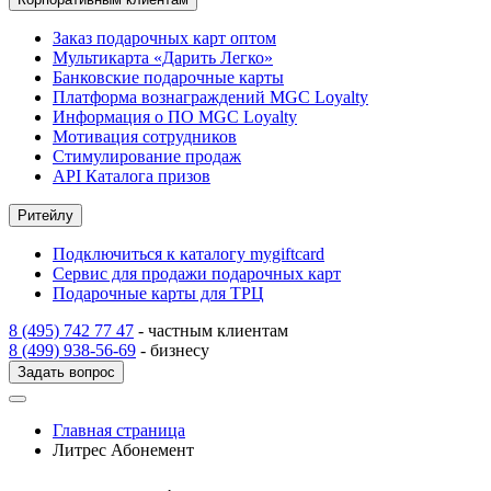
Заказ подарочных карт оптом
Мультикарта «Дарить Легко»
Банковские подарочные карты
Платформа вознаграждений MGC Loyalty
Информация о ПО MGC Loyalty
Мотивация сотрудников
Стимулирование продаж
API Каталога призов
Ритейлу
Подключиться к каталогу mygiftcard
Сервис для продажи подарочных карт
Подарочные карты для ТРЦ
8 (495) 742 77 47
- частным клиентам
8 (499) 938-56-69
- бизнесу
Задать вопрос
Главная страница
Литрес Абонемент