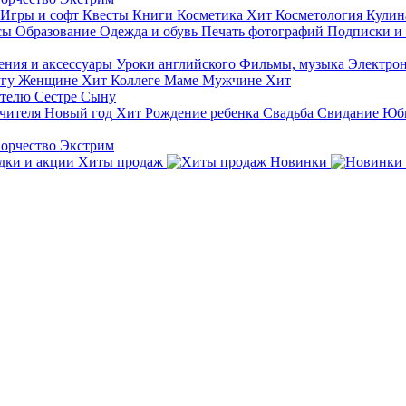
Игры и софт
Квесты
Книги
Косметика
Хит
Косметология
Кулин
сы
Образование
Одежда и обувь
Печать фотографий
Подписки и
ния и аксессуары
Уроки английского
Фильмы, музыка
Электро
гу
Женщине
Хит
Коллеге
Маме
Мужчине
Хит
ителю
Сестре
Сыну
чителя
Новый год
Хит
Рождение ребенка
Свадьба
Свидание
Юб
ворчество
Экстрим
Хиты продаж
Новинки