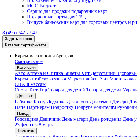
Подключиться к каталогу mygiftcard
MGC Виджет
Сервис для продажи подарочных карт
Подарочные карты для ТРЦ
Выпуск банковских карт для торговых центров и р
8 (495) 742 77 47
Задать вопрос
Каталог сертификатов
Карты магазинов и брендов
Смотреть все
Категория
Авто
Аптека и Оптика
Билеты
Хит
Дегустации
Здоровье
Курсы китайского языка
Маркетплейсы
Хит
Мастер-клас
СПА и массаж
Спорт
Хит
Тир
Товары для детей
Товары для дома
Украше
Для кого
Бабушке
Брату
Дедушке
Для двоих
Для семьи
Дочери
Дру
Папе
Партнерам
Подростку
Подруге
Родителям
Руковод
Повод
Годовщина
Девичник
День матери
День рождения
День у
23 февраля
8 марта
Тематика
Активный отдых
Впечатления
Романтические
Хобби и т