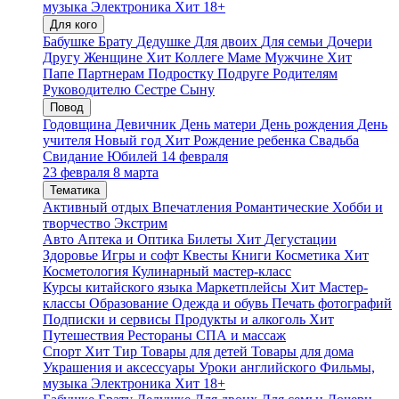
музыка
Электроника
Хит
18+
Для кого
Бабушке
Брату
Дедушке
Для двоих
Для семьи
Дочери
Другу
Женщине
Хит
Коллеге
Маме
Мужчине
Хит
Папе
Партнерам
Подростку
Подруге
Родителям
Руководителю
Сестре
Сыну
Повод
Годовщина
Девичник
День матери
День рождения
День
учителя
Новый год
Хит
Рождение ребенка
Свадьба
Свидание
Юбилей
14 февраля
23 февраля
8 марта
Тематика
Активный отдых
Впечатления
Романтические
Хобби и
творчество
Экстрим
Авто
Аптека и Оптика
Билеты
Хит
Дегустации
Здоровье
Игры и софт
Квесты
Книги
Косметика
Хит
Косметология
Кулинарный мастер-класс
Курсы китайского языка
Маркетплейсы
Хит
Мастер-
классы
Образование
Одежда и обувь
Печать фотографий
Подписки и сервисы
Продукты и алкоголь
Хит
Путешествия
Рестораны
СПА и массаж
Спорт
Хит
Тир
Товары для детей
Товары для дома
Украшения и аксессуары
Уроки английского
Фильмы,
музыка
Электроника
Хит
18+