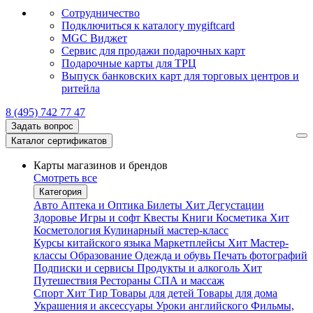
Сотрудничество
Подключиться к каталогу mygiftcard
MGC Виджет
Сервис для продажи подарочных карт
Подарочные карты для ТРЦ
Выпуск банковских карт для торговых центров и
ритейла
8 (495) 742 77 47
Задать вопрос
Каталог сертификатов
Карты магазинов и брендов
Смотреть все
Категория
Авто
Аптека и Оптика
Билеты
Хит
Дегустации
Здоровье
Игры и софт
Квесты
Книги
Косметика
Хит
Косметология
Кулинарный мастер-класс
Курсы китайского языка
Маркетплейсы
Хит
Мастер-
классы
Образование
Одежда и обувь
Печать фотографий
Подписки и сервисы
Продукты и алкоголь
Хит
Путешествия
Рестораны
СПА и массаж
Спорт
Хит
Тир
Товары для детей
Товары для дома
Украшения и аксессуары
Уроки английского
Фильмы,