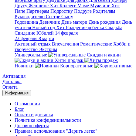
Бабушке
Брату
Дедушке
Для двоих
Для семьи
Дочери
Другу
Женщине
Хит
Коллеге
Маме
Мужчине
Хит
Папе
Партнерам
Подростку
Подруге
Родителям
Руководителю
Сестре
Сыну
Годовщина
Девичник
День матери
День рождения
День
учителя
Новый год
Хит
Рождение ребенка
Свадьба
Свидание
Юбилей
14 февраля
23 февраля
8 марта
Активный отдых
Впечатления
Романтические
Хобби и
творчество
Экстрим
Универсальные
Скидки и акции
Хиты продаж
Новинки
Корпоративные
Активация
Доставка
Оплата
Информация
О компании
Блог
Оплата и доставка
Политика конфиденциальности
Договор оферты
Правила использования "Дарить легко"