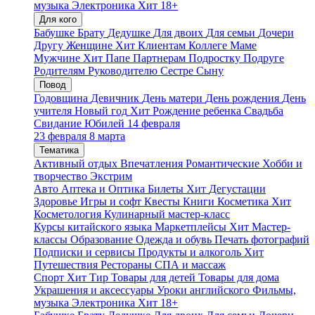
музыка
Электроника
Хит
18+
Для кого
Бабушке
Брату
Дедушке
Для двоих
Для семьи
Дочери
Другу
Женщине
Хит
Клиентам
Коллеге
Маме
Мужчине
Хит
Папе
Партнерам
Подростку
Подруге
Родителям
Руководителю
Сестре
Сыну
Повод
Годовщина
Девичник
День матери
День рождения
День
учителя
Новый год
Хит
Рождение ребенка
Свадьба
Свидание
Юбилей
14 февраля
23 февраля
8 марта
Тематика
Активный отдых
Впечатления
Романтические
Хобби и
творчество
Экстрим
Авто
Аптека и Оптика
Билеты
Хит
Дегустации
Здоровье
Игры и софт
Квесты
Книги
Косметика
Хит
Косметология
Кулинарный мастер-класс
Курсы китайского языка
Маркетплейсы
Хит
Мастер-
классы
Образование
Одежда и обувь
Печать фотографий
Подписки и сервисы
Продукты и алкоголь
Хит
Путешествия
Рестораны
СПА и массаж
Спорт
Хит
Тир
Товары для детей
Товары для дома
Украшения и аксессуары
Уроки английского
Фильмы,
музыка
Электроника
Хит
18+