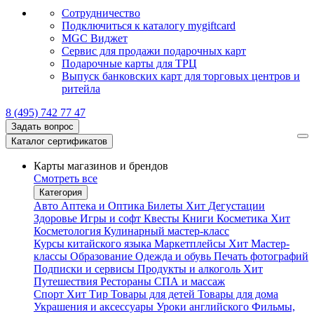
Сотрудничество
Подключиться к каталогу mygiftcard
MGC Виджет
Сервис для продажи подарочных карт
Подарочные карты для ТРЦ
Выпуск банковских карт для торговых центров и
ритейла
8 (495) 742 77 47
Задать вопрос
Каталог сертификатов
Карты магазинов и брендов
Смотреть все
Категория
Авто
Аптека и Оптика
Билеты
Хит
Дегустации
Здоровье
Игры и софт
Квесты
Книги
Косметика
Хит
Косметология
Кулинарный мастер-класс
Курсы китайского языка
Маркетплейсы
Хит
Мастер-
классы
Образование
Одежда и обувь
Печать фотографий
Подписки и сервисы
Продукты и алкоголь
Хит
Путешествия
Рестораны
СПА и массаж
Спорт
Хит
Тир
Товары для детей
Товары для дома
Украшения и аксессуары
Уроки английского
Фильмы,