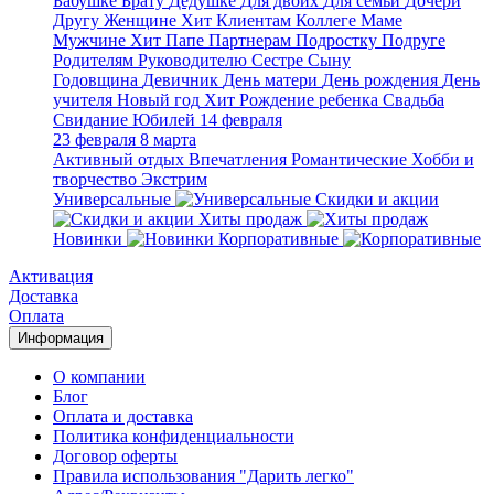
Бабушке
Брату
Дедушке
Для двоих
Для семьи
Дочери
Другу
Женщине
Хит
Клиентам
Коллеге
Маме
Мужчине
Хит
Папе
Партнерам
Подростку
Подруге
Родителям
Руководителю
Сестре
Сыну
Годовщина
Девичник
День матери
День рождения
День
учителя
Новый год
Хит
Рождение ребенка
Свадьба
Свидание
Юбилей
14 февраля
23 февраля
8 марта
Активный отдых
Впечатления
Романтические
Хобби и
творчество
Экстрим
Универсальные
Скидки и акции
Хиты продаж
Новинки
Корпоративные
Активация
Доставка
Оплата
Информация
О компании
Блог
Оплата и доставка
Политика конфиденциальности
Договор оферты
Правила использования "Дарить легко"