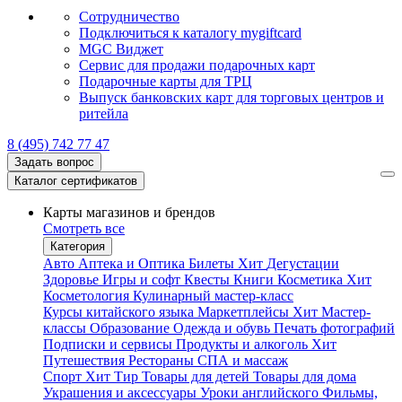
Сотрудничество
Подключиться к каталогу mygiftcard
MGC Виджет
Сервис для продажи подарочных карт
Подарочные карты для ТРЦ
Выпуск банковских карт для торговых центров и
ритейла
8 (495) 742 77 47
Задать вопрос
Каталог сертификатов
Карты магазинов и брендов
Смотреть все
Категория
Авто
Аптека и Оптика
Билеты
Хит
Дегустации
Здоровье
Игры и софт
Квесты
Книги
Косметика
Хит
Косметология
Кулинарный мастер-класс
Курсы китайского языка
Маркетплейсы
Хит
Мастер-
классы
Образование
Одежда и обувь
Печать фотографий
Подписки и сервисы
Продукты и алкоголь
Хит
Путешествия
Рестораны
СПА и массаж
Спорт
Хит
Тир
Товары для детей
Товары для дома
Украшения и аксессуары
Уроки английского
Фильмы,