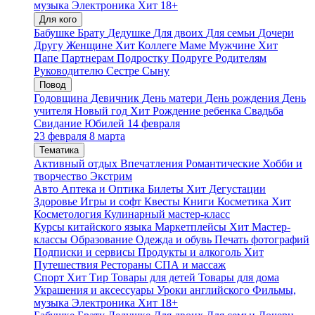
музыка
Электроника
Хит
18+
Для кого
Бабушке
Брату
Дедушке
Для двоих
Для семьи
Дочери
Другу
Женщине
Хит
Коллеге
Маме
Мужчине
Хит
Папе
Партнерам
Подростку
Подруге
Родителям
Руководителю
Сестре
Сыну
Повод
Годовщина
Девичник
День матери
День рождения
День
учителя
Новый год
Хит
Рождение ребенка
Свадьба
Свидание
Юбилей
14 февраля
23 февраля
8 марта
Тематика
Активный отдых
Впечатления
Романтические
Хобби и
творчество
Экстрим
Авто
Аптека и Оптика
Билеты
Хит
Дегустации
Здоровье
Игры и софт
Квесты
Книги
Косметика
Хит
Косметология
Кулинарный мастер-класс
Курсы китайского языка
Маркетплейсы
Хит
Мастер-
классы
Образование
Одежда и обувь
Печать фотографий
Подписки и сервисы
Продукты и алкоголь
Хит
Путешествия
Рестораны
СПА и массаж
Спорт
Хит
Тир
Товары для детей
Товары для дома
Украшения и аксессуары
Уроки английского
Фильмы,
музыка
Электроника
Хит
18+