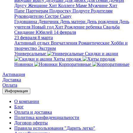
Бабушке
Брату
Дедушке
Для двоих
Для семьи
Дочери
Другу
Женщине
Хит
Коллеге
Маме
Мужчине
Хит
Папе
Партнерам
Подростку
Подруге
Родителям
Руководителю
Сестре
Сыну
Годовщина
Девичник
День матери
День рождения
День
учителя
Новый год
Хит
Рождение ребенка
Свадьба
Свидание
Юбилей
14 февраля
23 февраля
8 марта
Активный отдых
Впечатления
Романтические
Хобби и
творчество
Экстрим
Универсальные
Скидки и акции
Хиты продаж
Новинки
Корпоративные
Активация
Доставка
Оплата
Информация
О компании
Блог
Оплата и доставка
Политика конфиденциальности
Договор оферты
Правила использования "Дарить легко"