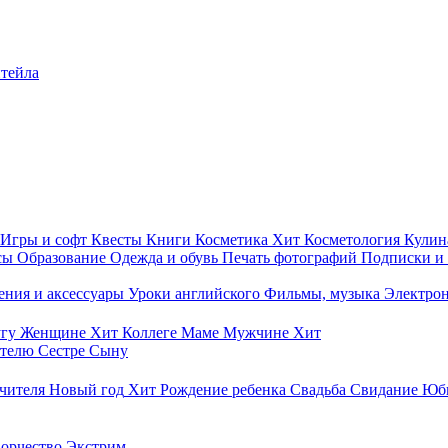
итейла
Игры и софт
Квесты
Книги
Косметика
Хит
Косметология
Кулин
сы
Образование
Одежда и обувь
Печать фотографий
Подписки и
ния и аксессуары
Уроки английского
Фильмы, музыка
Электро
гу
Женщине
Хит
Коллеге
Маме
Мужчине
Хит
ителю
Сестре
Сыну
чителя
Новый год
Хит
Рождение ребенка
Свадьба
Свидание
Юб
ворчество
Экстрим