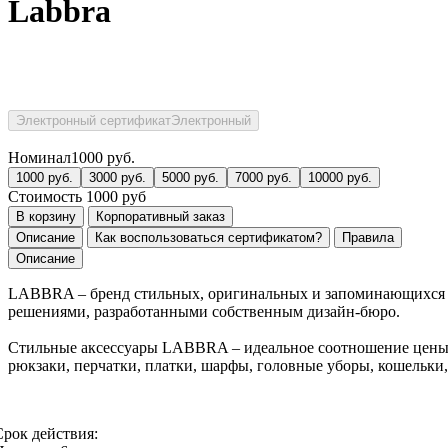
Labbra
Электронный сертификат
Электронный
Номинал
1000
руб.
1000
руб.
3000
руб.
5000
руб.
7000
руб.
10000
руб.
Стоимость
1000
руб
В корзину
Корпоративный заказ
Описание
Как воспользоваться сертификатом?
Правила
Описание
LABBRA – бренд стильных, оригинальных и запоминающихся ак
решениями, разработанными собственным дизайн-бюро.
Стильные аксессуары LABBRA – идеальное соотношение цены и к
рюкзаки, перчатки, платки, шарфы, головные уборы, кошельки
Срок действия: