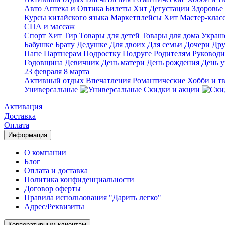
Авто
Аптека и Оптика
Билеты
Хит
Дегустации
Здоровье
Курсы китайского языка
Маркетплейсы
Хит
Мастер-клас
СПА и массаж
Спорт
Хит
Тир
Товары для детей
Товары для дома
Украше
Бабушке
Брату
Дедушке
Для двоих
Для семьи
Дочери
Дру
Папе
Партнерам
Подростку
Подруге
Родителям
Руковод
Годовщина
Девичник
День матери
День рождения
День у
23 февраля
8 марта
Активный отдых
Впечатления
Романтические
Хобби и т
Универсальные
Скидки и акции
Активация
Доставка
Оплата
Информация
О компании
Блог
Оплата и доставка
Политика конфиденциальности
Договор оферты
Правила использования "Дарить легко"
Адрес/Реквизиты
Корпоративным клиентам