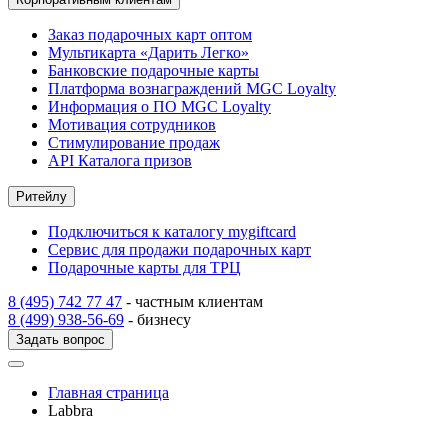
Заказ подарочных карт оптом
Мультикарта «Дарить Легко»
Банковские подарочные карты
Платформа вознаграждений MGC Loyalty
Информация о ПО MGC Loyalty
Мотивация сотрудников
Стимулирование продаж
API Каталога призов
Ритейлу
Подключиться к каталогу mygiftcard
Сервис для продажи подарочных карт
Подарочные карты для ТРЦ
8 (495) 742 77 47
- частным клиентам
8 (499) 938-56-69
- бизнесу
Задать вопрос
Главная страница
Labbra