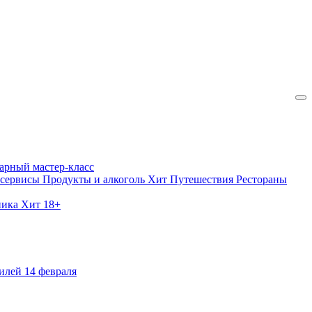
арный мастер-класс
 сервисы
Продукты и алкоголь
Хит
Путешествия
Рестораны
ника
Хит
18+
илей
14 февраля