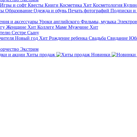
Игры и софт
Квесты
Книги
Косметика
Хит
Косметология
Кулин
сы
Образование
Одежда и обувь
Печать фотографий
Подписки и
ния и аксессуары
Уроки английского
Фильмы, музыка
Электро
гу
Женщине
Хит
Коллеге
Маме
Мужчине
Хит
ителю
Сестре
Сыну
чителя
Новый год
Хит
Рождение ребенка
Свадьба
Свидание
Юб
ворчество
Экстрим
Хиты продаж
Новинки