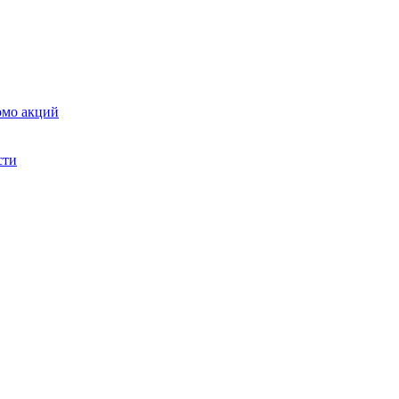
омо акций
сти