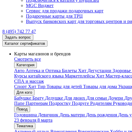
Подключиться к каталогу mygiftcard
MGC Виджет
Сервис для продажи подарочных карт
Подарочные карты для ТРЦ
Выпуск банковских карт для торговых центров и р
8 (495) 742 77 47
Задать вопрос
Каталог сертификатов
Карты магазинов и брендов
Смотреть все
Категория
Авто
Аптека и Оптика
Билеты
Хит
Дегустации
Здоровье
Курсы китайского языка
Маркетплейсы
Хит
Мастер-клас
СПА и массаж
Спорт
Хит
Тир
Товары для детей
Товары для дома
Украше
Для кого
Бабушке
Брату
Дедушке
Для двоих
Для семьи
Дочери
Дру
Папе
Партнерам
Подростку
Подруге
Родителям
Руковод
Повод
Годовщина
Девичник
День матери
День рождения
День у
23 февраля
8 марта
Тематика
Активный отдых
Впечатления
Романтические
Хобби и т