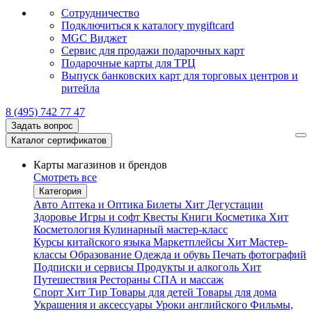
Сотрудничество
Подключиться к каталогу mygiftcard
MGC Виджет
Сервис для продажи подарочных карт
Подарочные карты для ТРЦ
Выпуск банковских карт для торговых центров и
ритейла
8 (495) 742 77 47
Задать вопрос
Каталог сертификатов
Карты магазинов и брендов
Смотреть все
Категория
Авто
Аптека и Оптика
Билеты
Хит
Дегустации
Здоровье
Игры и софт
Квесты
Книги
Косметика
Хит
Косметология
Кулинарный мастер-класс
Курсы китайского языка
Маркетплейсы
Хит
Мастер-
классы
Образование
Одежда и обувь
Печать фотографий
Подписки и сервисы
Продукты и алкоголь
Хит
Путешествия
Рестораны
СПА и массаж
Спорт
Хит
Тир
Товары для детей
Товары для дома
Украшения и аксессуары
Уроки английского
Фильмы,