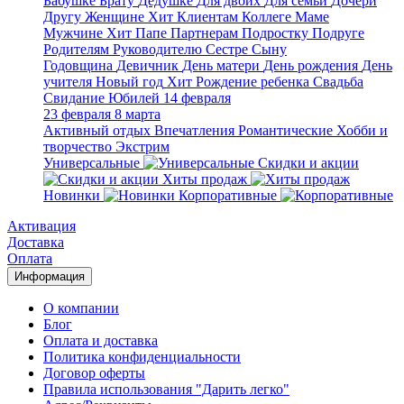
Бабушке
Брату
Дедушке
Для двоих
Для семьи
Дочери
Другу
Женщине
Хит
Клиентам
Коллеге
Маме
Мужчине
Хит
Папе
Партнерам
Подростку
Подруге
Родителям
Руководителю
Сестре
Сыну
Годовщина
Девичник
День матери
День рождения
День
учителя
Новый год
Хит
Рождение ребенка
Свадьба
Свидание
Юбилей
14 февраля
23 февраля
8 марта
Активный отдых
Впечатления
Романтические
Хобби и
творчество
Экстрим
Универсальные
Скидки и акции
Хиты продаж
Новинки
Корпоративные
Активация
Доставка
Оплата
Информация
О компании
Блог
Оплата и доставка
Политика конфиденциальности
Договор оферты
Правила использования "Дарить легко"