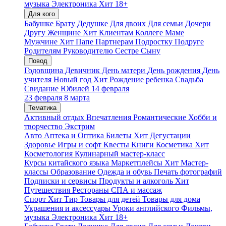
музыка
Электроника
Хит
18+
Для кого
Бабушке
Брату
Дедушке
Для двоих
Для семьи
Дочери
Другу
Женщине
Хит
Клиентам
Коллеге
Маме
Мужчине
Хит
Папе
Партнерам
Подростку
Подруге
Родителям
Руководителю
Сестре
Сыну
Повод
Годовщина
Девичник
День матери
День рождения
День
учителя
Новый год
Хит
Рождение ребенка
Свадьба
Свидание
Юбилей
14 февраля
23 февраля
8 марта
Тематика
Активный отдых
Впечатления
Романтические
Хобби и
творчество
Экстрим
Авто
Аптека и Оптика
Билеты
Хит
Дегустации
Здоровье
Игры и софт
Квесты
Книги
Косметика
Хит
Косметология
Кулинарный мастер-класс
Курсы китайского языка
Маркетплейсы
Хит
Мастер-
классы
Образование
Одежда и обувь
Печать фотографий
Подписки и сервисы
Продукты и алкоголь
Хит
Путешествия
Рестораны
СПА и массаж
Спорт
Хит
Тир
Товары для детей
Товары для дома
Украшения и аксессуары
Уроки английского
Фильмы,
музыка
Электроника
Хит
18+