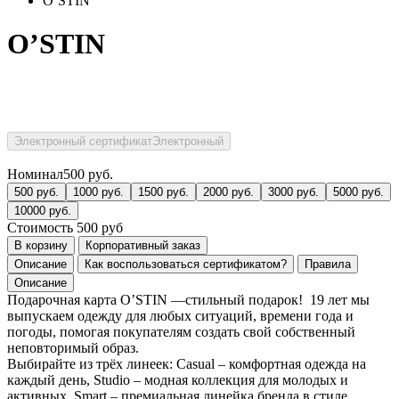
O’STIN
O’STIN
Электронный сертификат
Электронный
Номинал
500
руб.
500
руб.
1000
руб.
1500
руб.
2000
руб.
3000
руб.
5000
руб.
10000
руб.
Стоимость
500
руб
В корзину
Корпоративный заказ
Описание
Как воспользоваться сертификатом?
Правила
Описание
Подарочная карта O’STIN —стильный подарок! 19 лет мы
выпускаем одежду для любых ситуаций, времени года и
погоды, помогая покупателям создать свой собственный
неповторимый образ.
Выбирайте из трёх линеек: Casual ‒ комфортная одежда на
каждый день, Studio ‒ модная коллекция для молодых и
активных, Smart ‒ премиальная линейка бренда в стиле