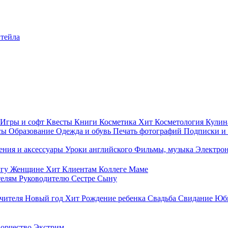
итейла
Игры и софт
Квесты
Книги
Косметика
Хит
Косметология
Кулин
сы
Образование
Одежда и обувь
Печать фотографий
Подписки и
ния и аксессуары
Уроки английского
Фильмы, музыка
Электро
гу
Женщине
Хит
Клиентам
Коллеге
Маме
телям
Руководителю
Сестре
Сыну
чителя
Новый год
Хит
Рождение ребенка
Свадьба
Свидание
Юб
ворчество
Экстрим