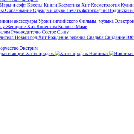
Игры и софт
Квесты
Книги
Косметика
Хит
Косметология
Кулин
сы
Образование
Одежда и обувь
Печать фотографий
Подписки и
ния и аксессуары
Уроки английского
Фильмы, музыка
Электро
гу
Женщине
Хит
Клиентам
Коллеге
Маме
телям
Руководителю
Сестре
Сыну
чителя
Новый год
Хит
Рождение ребенка
Свадьба
Свидание
Юб
ворчество
Экстрим
Хиты продаж
Новинки