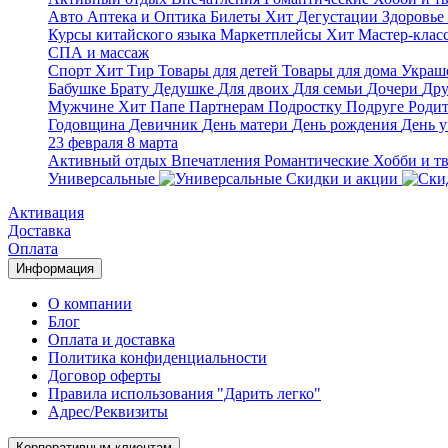
Авто
Аптека и Оптика
Билеты
Хит
Дегустации
Здоровье
Курсы китайского языка
Маркетплейсы
Хит
Мастер-клас
СПА и массаж
Спорт
Хит
Тир
Товары для детей
Товары для дома
Украше
Бабушке
Брату
Дедушке
Для двоих
Для семьи
Дочери
Дру
Мужчине
Хит
Папе
Партнерам
Подростку
Подруге
Роди
Годовщина
Девичник
День матери
День рождения
День у
23 февраля
8 марта
Активный отдых
Впечатления
Романтические
Хобби и т
Универсальные
Скидки и акции
Активация
Доставка
Оплата
Информация
О компании
Блог
Оплата и доставка
Политика конфиденциальности
Договор оферты
Правила использования "Дарить легко"
Адрес/Реквизиты
Корпоративным клиентам