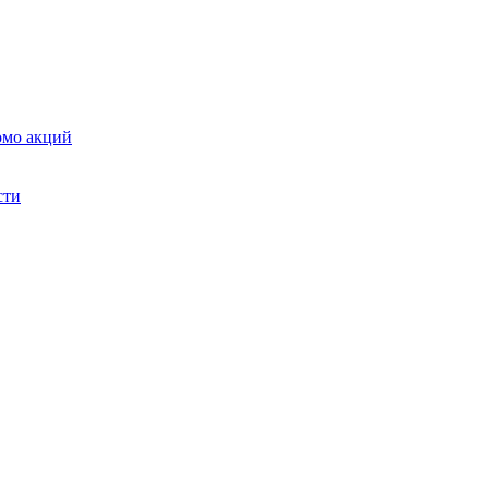
омо акций
сти