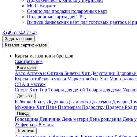
Подключиться к каталогу mygiftcard
MGC Виджет
Сервис для продажи подарочных карт
Подарочные карты для ТРЦ
Выпуск банковских карт для торговых центров и р
8 (495) 742 77 47
Задать вопрос
Каталог сертификатов
Карты магазинов и брендов
Смотреть все
Категория
Авто
Аптека и Оптика
Билеты
Хит
Дегустации
Здоровье
Курсы китайского языка
Маркетплейсы
Хит
Мастер-клас
СПА и массаж
Спорт
Хит
Тир
Товары для детей
Товары для дома
Украше
Для кого
Бабушке
Брату
Дедушке
Для двоих
Для семьи
Дочери
Дру
Мужчине
Хит
Папе
Партнерам
Подростку
Подруге
Роди
Повод
Годовщина
Девичник
День матери
День рождения
День у
23 февраля
8 марта
Тематика
Активный отдых
Впечатления
Романтические
Хобби и т