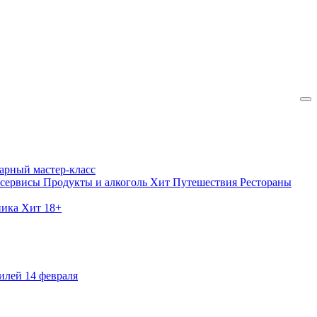
арный мастер-класс
 сервисы
Продукты и алкоголь
Хит
Путешествия
Рестораны
ника
Хит
18+
илей
14 февраля