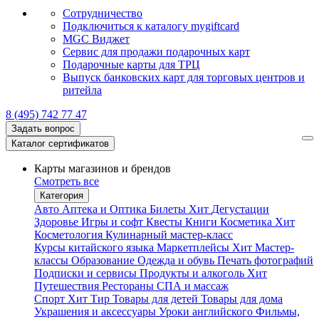
Сотрудничество
Подключиться к каталогу mygiftcard
MGC Виджет
Сервис для продажи подарочных карт
Подарочные карты для ТРЦ
Выпуск банковских карт для торговых центров и
ритейла
8 (495) 742 77 47
Задать вопрос
Каталог сертификатов
Карты магазинов и брендов
Смотреть все
Категория
Авто
Аптека и Оптика
Билеты
Хит
Дегустации
Здоровье
Игры и софт
Квесты
Книги
Косметика
Хит
Косметология
Кулинарный мастер-класс
Курсы китайского языка
Маркетплейсы
Хит
Мастер-
классы
Образование
Одежда и обувь
Печать фотографий
Подписки и сервисы
Продукты и алкоголь
Хит
Путешествия
Рестораны
СПА и массаж
Спорт
Хит
Тир
Товары для детей
Товары для дома
Украшения и аксессуары
Уроки английского
Фильмы,