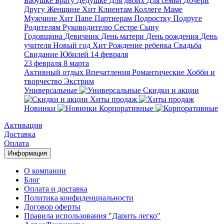
Бабушке
Брату
Дедушке
Для двоих
Для семьи
Дочери
Другу
Женщине
Хит
Клиентам
Коллеге
Маме
Мужчине
Хит
Папе
Партнерам
Подростку
Подруге
Родителям
Руководителю
Сестре
Сыну
Годовщина
Девичник
День матери
День рождения
День
учителя
Новый год
Хит
Рождение ребенка
Свадьба
Свидание
Юбилей
14 февраля
23 февраля
8 марта
Активный отдых
Впечатления
Романтические
Хобби и
творчество
Экстрим
Универсальные
Скидки и акции
Хиты продаж
Новинки
Корпоративные
Активация
Доставка
Оплата
Информация
О компании
Блог
Оплата и доставка
Политика конфиденциальности
Договор оферты
Правила использования "Дарить легко"