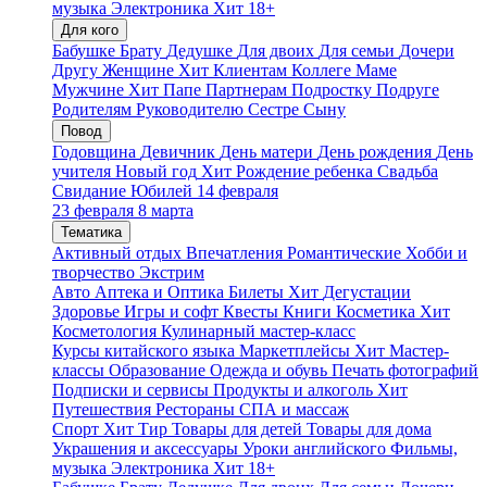
музыка
Электроника
Хит
18+
Для кого
Бабушке
Брату
Дедушке
Для двоих
Для семьи
Дочери
Другу
Женщине
Хит
Клиентам
Коллеге
Маме
Мужчине
Хит
Папе
Партнерам
Подростку
Подруге
Родителям
Руководителю
Сестре
Сыну
Повод
Годовщина
Девичник
День матери
День рождения
День
учителя
Новый год
Хит
Рождение ребенка
Свадьба
Свидание
Юбилей
14 февраля
23 февраля
8 марта
Тематика
Активный отдых
Впечатления
Романтические
Хобби и
творчество
Экстрим
Авто
Аптека и Оптика
Билеты
Хит
Дегустации
Здоровье
Игры и софт
Квесты
Книги
Косметика
Хит
Косметология
Кулинарный мастер-класс
Курсы китайского языка
Маркетплейсы
Хит
Мастер-
классы
Образование
Одежда и обувь
Печать фотографий
Подписки и сервисы
Продукты и алкоголь
Хит
Путешествия
Рестораны
СПА и массаж
Спорт
Хит
Тир
Товары для детей
Товары для дома
Украшения и аксессуары
Уроки английского
Фильмы,
музыка
Электроника
Хит
18+