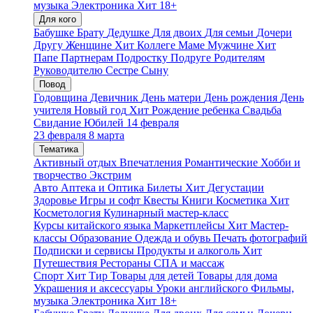
музыка
Электроника
Хит
18+
Для кого
Бабушке
Брату
Дедушке
Для двоих
Для семьи
Дочери
Другу
Женщине
Хит
Коллеге
Маме
Мужчине
Хит
Папе
Партнерам
Подростку
Подруге
Родителям
Руководителю
Сестре
Сыну
Повод
Годовщина
Девичник
День матери
День рождения
День
учителя
Новый год
Хит
Рождение ребенка
Свадьба
Свидание
Юбилей
14 февраля
23 февраля
8 марта
Тематика
Активный отдых
Впечатления
Романтические
Хобби и
творчество
Экстрим
Авто
Аптека и Оптика
Билеты
Хит
Дегустации
Здоровье
Игры и софт
Квесты
Книги
Косметика
Хит
Косметология
Кулинарный мастер-класс
Курсы китайского языка
Маркетплейсы
Хит
Мастер-
классы
Образование
Одежда и обувь
Печать фотографий
Подписки и сервисы
Продукты и алкоголь
Хит
Путешествия
Рестораны
СПА и массаж
Спорт
Хит
Тир
Товары для детей
Товары для дома
Украшения и аксессуары
Уроки английского
Фильмы,
музыка
Электроника
Хит
18+