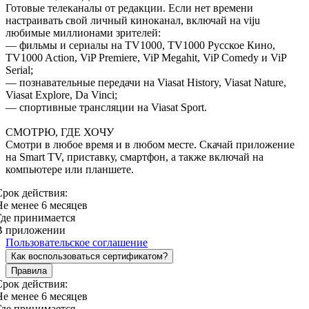
Готовые телеканалы от редакции. Если нет времени
настраивать свой личный киноканал, включай на viju
любимые миллионами зрителей:
— фильмы и сериалы на TV1000, TV1000 Русское Кино,
TV1000 Action, ViP Premiere, ViP Megahit, ViP Comedy и ViP
Serial;
— познавательные передачи на Viasat History, Viasat Nature,
Viasat Explore, Da Vinci;
— спортивные трансляции на Viasat Sport.
СМОТРЮ, ГДЕ ХОЧУ
Смотри в любое время и в любом месте. Скачай приложение
на Smart TV, приставку, смартфон, а также включай на
компьютере или планшете.
Срок действия:
Не менее 6 месяцев
Где принимается
В приложении
Пользовательское соглашение
Как воспользоваться сертификатом?
Правила
Срок действия:
Не менее 6 месяцев
Где принимается