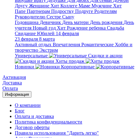
Бабушке
Брату
Дедушке
Для двоих
Для семьи
Дочери
Другу
Женщине
Хит
Коллеге
Маме
Мужчине
Хит
Папе
Партнерам
Подростку
Подруге
Родителям
Руководителю
Сестре
Сыну
Годовщина
Девичник
День матери
День рождения
День
учителя
Новый год
Хит
Рождение ребенка
Свадьба
Свидание
Юбилей
14 февраля
23 февраля
8 марта
Активный отдых
Впечатления
Романтические
Хобби и
творчество
Экстрим
Универсальные
Скидки и акции
Хиты продаж
Новинки
Корпоративные
Активация
Доставка
Оплата
Информация
О компании
Блог
Оплата и доставка
Политика конфиденциальности
Договор оферты
Правила использования "Дарить легко"