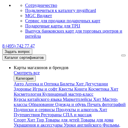
Сотрудничество
Подключиться к каталогу mygiftcard
MGC Виджет
Сервис для продажи подарочных карт
Подарочные карты для ТРЦ
Выпуск банковских карт для торговых центров и
ритейла
8 (495) 742 77 47
Задать вопрос
Каталог сертификатов
Карты магазинов и брендов
Смотреть все
Категория
Авто
Аптека и Оптика
Билеты
Хит
Дегустации
Здоровье
Игры и софт
Квесты
Книги
Косметика
Хит
Косметология
Кулинарный мастер-класс
Курсы китайского языка
Маркетплейсы
Хит
Мастер-
классы
Образование
Одежда и обувь
Печать фотографий
Подписки и сервисы
Продукты и алкоголь
Хит
Путешествия
Рестораны
СПА и массаж
Спорт
Хит
Тир
Товары для детей
Товары для дома
Украшения и аксессуары
Уроки английского
Фильмы,