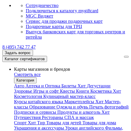
Сотрудничество
Подключиться к каталогу mygiftcard
MGC Виджет
Сервис для продажи подарочных карт
Подарочные карты для ТРЦ
Выпуск банковских карт для торговых центров и
ритейла
8 (495) 742 77 47
Задать вопрос
Каталог сертификатов
Карты магазинов и брендов
Смотреть все
Категория
Авто
Аптека и Оптика
Билеты
Хит
Дегустации
Здоровье
Игры и софт
Квесты
Книги
Косметика
Хит
Косметология
Кулинарный мастер-класс
Курсы китайского языка
Маркетплейсы
Хит
Мастер-
классы
Образование
Одежда и обувь
Печать фотографий
Подписки и сервисы
Продукты и алкоголь
Хит
Путешествия
Рестораны
СПА и массаж
Спорт
Хит
Тир
Товары для детей
Товары для дома
Украшения и аксессуары
Уроки английского
Фильмы,