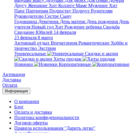
Бабушке
Брату
Дедушке
Для двоих
Для семьи
Дочери
Другу
Женщине
Хит
Коллеге
Маме
Мужчине
Хит
Папе
Партнерам
Подростку
Подруге
Родителям
Руководителю
Сестре
Сыну
Годовщина
Девичник
День матери
День рождения
День
учителя
Новый год
Хит
Рождение ребенка
Свадьба
Свидание
Юбилей
14 февраля
23 февраля
8 марта
Активный отдых
Впечатления
Романтические
Хобби и
творчество
Экстрим
Универсальные
Скидки и акции
Хиты продаж
Новинки
Корпоративные
Активация
Доставка
Оплата
Информация
О компании
Блог
Оплата и доставка
Политика конфиденциальности
Договор оферты
Правила использования "Дарить легко"