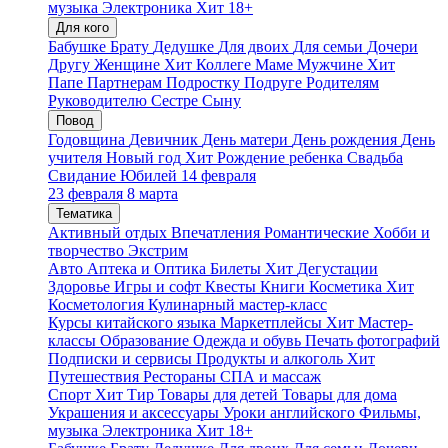
музыка
Электроника
Хит
18+
Для кого
Бабушке
Брату
Дедушке
Для двоих
Для семьи
Дочери
Другу
Женщине
Хит
Коллеге
Маме
Мужчине
Хит
Папе
Партнерам
Подростку
Подруге
Родителям
Руководителю
Сестре
Сыну
Повод
Годовщина
Девичник
День матери
День рождения
День
учителя
Новый год
Хит
Рождение ребенка
Свадьба
Свидание
Юбилей
14 февраля
23 февраля
8 марта
Тематика
Активный отдых
Впечатления
Романтические
Хобби и
творчество
Экстрим
Авто
Аптека и Оптика
Билеты
Хит
Дегустации
Здоровье
Игры и софт
Квесты
Книги
Косметика
Хит
Косметология
Кулинарный мастер-класс
Курсы китайского языка
Маркетплейсы
Хит
Мастер-
классы
Образование
Одежда и обувь
Печать фотографий
Подписки и сервисы
Продукты и алкоголь
Хит
Путешествия
Рестораны
СПА и массаж
Спорт
Хит
Тир
Товары для детей
Товары для дома
Украшения и аксессуары
Уроки английского
Фильмы,
музыка
Электроника
Хит
18+